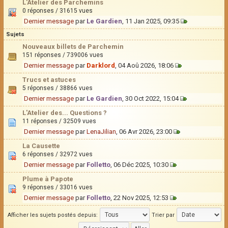
L'Atelier des Parchemins
0 réponses / 31615 vues
Dernier message
par
Le Gardien
, 11 Jan 2025, 09:35
Sujets
Nouveaux billets de Parchemin
151 réponses / 739006 vues
Dernier message
par
Darklord
, 04 Aoû 2026, 18:06
Trucs et astuces
5 réponses / 38866 vues
Dernier message
par
Le Gardien
, 30 Oct 2022, 15:04
L'Atelier des... Questions ?
11 réponses / 32509 vues
Dernier message
par
LenaJilian
, 06 Avr 2026, 23:00
La Causette
6 réponses / 32972 vues
Dernier message
par
Folletto
, 06 Déc 2025, 10:30
Plume à Papote
9 réponses / 33016 vues
Dernier message
par
Folletto
, 22 Nov 2025, 12:53
Afficher les sujets postés depuis:
Trier par