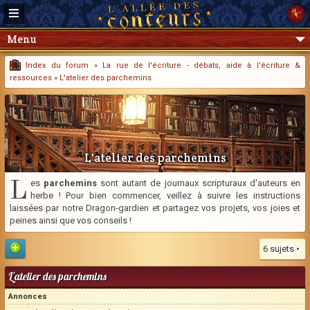
Menu
Index du forum
»
La rue de l'écriture - débats, aide à l'écriture &
ressources
»
L'atelier des parchemins
L'atelier des parchemins
L
es
parchemins
sont autant de journaux scripturaux d'auteurs en
herbe ! Pour bien commencer, veillez à suivre les instructions
laissées par notre Dragon-gardien et partagez vos projets, vos joies et
peines ainsi que vos conseils !
6 sujets •
L'atelier des parchemins
Annonces