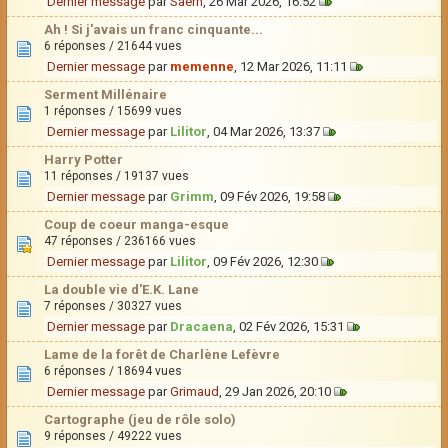
Dernier message
par
Saërn
, 26 Mar 2026, 16:52
Ah ! Si j'avais un franc cinquante...
6 réponses / 21644 vues
Dernier message
par
memenne
, 12 Mar 2026, 11:11
Serment Millénaire
1 réponses / 15699 vues
Dernier message
par
Lilitor
, 04 Mar 2026, 13:37
Harry Potter
11 réponses / 19137 vues
Dernier message
par
Grimm
, 09 Fév 2026, 19:58
Coup de coeur manga-esque
47 réponses / 236166 vues
Dernier message
par
Lilitor
, 09 Fév 2026, 12:30
La double vie d'E.K. Lane
7 réponses / 30327 vues
Dernier message
par
Dracaena
, 02 Fév 2026, 15:31
Lame de la forêt de Charlène Lefèvre
6 réponses / 18694 vues
Dernier message
par
Grimaud
, 29 Jan 2026, 20:10
Cartographe (jeu de rôle solo)
9 réponses / 49222 vues