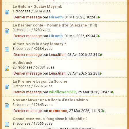
Le Golem - Gustav Meyrink
1 réponses / 8934 vues
Dernier message
par
Hiraeth
, 01 Mai 2026, 10:24
Le Dernier conte - Pomme d'or (Alexiane Thill)
3 réponses / 8283 vues
Dernier message
par
Hiraeth
, 01 Mai 2026, 09:34
Aimez-vous la cozy fantasy ?
8 réponses / 40634 vues
Dernier message
par
LenaJilian
, 03 Avr 2026, 22:31
Audiobook
25 réponses / 67081 vues
Dernier message
par
LenaJilian
, 03 Avr 2026, 22:28
La Première Leçon du Sorcier
0 réponses / 12797 vues
Dernier message
par
Wildflower8906
, 29 Mar 2026, 13:47
Nos ancêtres : une trilogie d'Italo Calvino
3 réponses / 12643 vues
Dernier message
par
memenne
, 27 Mar 2026, 11:19
Connaissez-vous l'angoisse bibliophile ?
8 réponses / 17566 vues