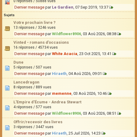
0 réponses / 50888 vues
Dernier message
par
Le Gardien
, 07 Sep 2019, 13:37
Sujets
Votre prochain livre ?
13 réponses / 3246 vues
Dernier message
par
Wildflower8906
, 03 Aoû 2026, 08:38
Vinted - romans d'occasions
16 réponses / 45734 vues
Dernier message
par
White Acacia
, 23 Oct 2025, 13:41
Dune
5 réponses / 507 vues
Dernier message
par
Hiraeth
, 04 Aoû 2026, 09:01
Lancedragon
8 réponses / 889 vues
Dernier message
par
memenne
, 03 Aoû 2026, 10:46
L'Empire d'Écume - Andrea Stewart
4 réponses / 577 vues
Dernier message
par
Wildflower8906
, 03 Aoû 2026, 08:51
Offrir/recevoir des livres
3 réponses / 3447 vues
Dernier message
par
Hiraeth
, 25 Juil 2026, 14:23