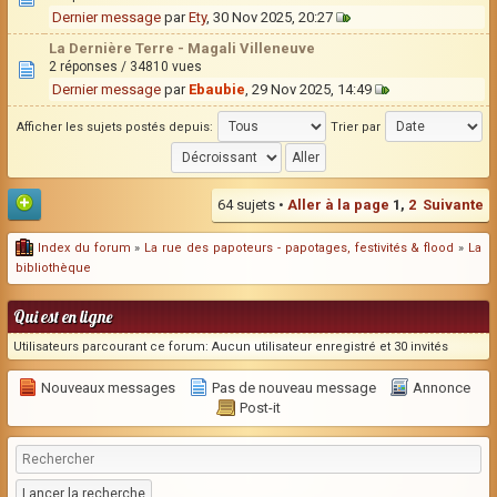
Dernier message
par
Ety
, 30 Nov 2025, 20:27
La Dernière Terre - Magali Villeneuve
2 réponses / 34810 vues
Dernier message
par
Ebaubie
, 29 Nov 2025, 14:49
Afficher les sujets postés depuis:
Trier par
64 sujets •
Aller à la page
1
,
2
Suivante
Index du forum
»
La rue des papoteurs - papotages, festivités & flood
»
La
bibliothèque
Qui est en ligne
Utilisateurs parcourant ce forum: Aucun utilisateur enregistré et 30 invités
Nouveaux messages
Pas de nouveau message
Annonce
Post-it