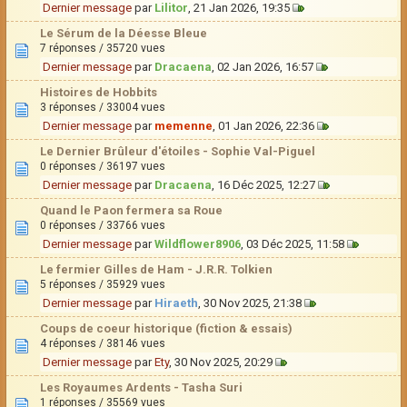
Dernier message
par
Lilitor
, 21 Jan 2026, 19:35
Le Sérum de la Déesse Bleue
7 réponses / 35720 vues
Dernier message
par
Dracaena
, 02 Jan 2026, 16:57
Histoires de Hobbits
3 réponses / 33004 vues
Dernier message
par
memenne
, 01 Jan 2026, 22:36
Le Dernier Brûleur d'étoiles - Sophie Val-Piguel
0 réponses / 36197 vues
Dernier message
par
Dracaena
, 16 Déc 2025, 12:27
Quand le Paon fermera sa Roue
0 réponses / 33766 vues
Dernier message
par
Wildflower8906
, 03 Déc 2025, 11:58
Le fermier Gilles de Ham - J.R.R. Tolkien
5 réponses / 35929 vues
Dernier message
par
Hiraeth
, 30 Nov 2025, 21:38
Coups de coeur historique (fiction & essais)
4 réponses / 38146 vues
Dernier message
par
Ety
, 30 Nov 2025, 20:29
Les Royaumes Ardents - Tasha Suri
1 réponses / 35569 vues