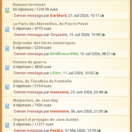
Romans terminés
60 réponses / 124139 vues
Dernier message
par
Darklord
, 21 Juil 2026, 10:11
Le Paris des Merveilles, de Pierre Pevel
5 réponses / 4770 vues
Dernier message
par
Chrysaslis
, 13 Juil 2026, 15:09
Emprunter des livres numériques
5 réponses / 3234 vues
Dernier message
par
Wildflower8906
, 13 Juil 2026, 08:21
Femme de guerre
4 réponses / 4838 vues
Dernier message
par
Lilitor
, 11 Juil 2026, 10:52
Alma, de Timothée de Fombelle
3 réponses / 5154 vues
Dernier message
par
memenne
, 25 Juin 2026, 20:48
Malpertuis, de Jean Ray
4 réponses / 7936 vues
Dernier message
par
memenne
, 06 Juin 2026, 21:03
Orgueil et préjugés de Jane Austen
3 réponses / 11271 vues
Dernier message
par
Feydra
, 31 Mai 2026, 13:39