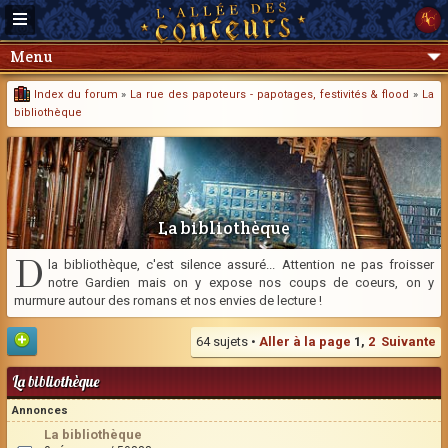
Menu
Index du forum
»
La rue des papoteurs - papotages, festivités & flood
»
La
bibliothèque
La bibliothèque
D
la bibliothèque, c'est silence assuré... Attention ne pas froisser
notre Gardien mais on y expose nos coups de coeurs, on y
murmure autour des romans et nos envies de lecture !
64 sujets •
Aller à la page
1
,
2
Suivante
La bibliothèque
Annonces
La bibliothèque