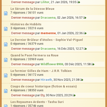
Dernier message
par
Lilitor
, 21 Jan 2026, 19:35
Le Sérum de la Déesse Bleue
7 réponses / 36101 vues
Dernier message
par
Dracaena
, 02 Jan 2026, 16:57
Histoires de Hobbits
3 réponses / 33216 vues
Dernier message
par
memenne
, 01 Jan 2026, 22:36
Le Dernier Brûleur d'étoiles - Sophie Val-Piguel
0 réponses / 36379 vues
Dernier message
par
Dracaena
, 16 Déc 2025, 12:27
Quand le Paon fermera sa Roue
0 réponses / 33969 vues
Dernier message
par
Wildflower8906
, 03 Déc 2025, 11:58
Le fermier Gilles de Ham - J.R.R. Tolkien
5 réponses / 36172 vues
Dernier message
par
Hiraeth
, 30 Nov 2025, 21:38
Coups de coeur historique (fiction & essais)
4 réponses / 38350 vues
Dernier message
par
Ety
, 30 Nov 2025, 20:29
Les Royaumes Ardents - Tasha Suri
1 réponses / 35746 vues