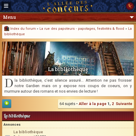
Menu
Index du forum
»
La rue des papoteurs - papotages, festivités & flood
»
La
bibliothèque
La bibliothèque
D
la bibliothèque, c'est silence assuré... Attention ne pas froisser
notre Gardien mais on y expose nos coups de coeurs, on y
murmure autour des romans et nos envies de lecture !
64 sujets •
Aller à la page
1
,
2
Suivante
La bibliothèque
Annonces
La bibliothèque