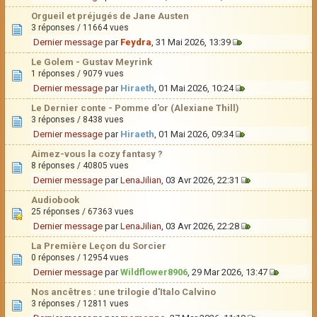
Orgueil et préjugés de Jane Austen
3 réponses / 11664 vues
Dernier message
par
Feydra
, 31 Mai 2026, 13:39
Le Golem - Gustav Meyrink
1 réponses / 9079 vues
Dernier message
par
Hiraeth
, 01 Mai 2026, 10:24
Le Dernier conte - Pomme d'or (Alexiane Thill)
3 réponses / 8438 vues
Dernier message
par
Hiraeth
, 01 Mai 2026, 09:34
Aimez-vous la cozy fantasy ?
8 réponses / 40805 vues
Dernier message
par
LenaJilian
, 03 Avr 2026, 22:31
Audiobook
25 réponses / 67363 vues
Dernier message
par
LenaJilian
, 03 Avr 2026, 22:28
La Première Leçon du Sorcier
0 réponses / 12954 vues
Dernier message
par
Wildflower8906
, 29 Mar 2026, 13:47
Nos ancêtres : une trilogie d'Italo Calvino
3 réponses / 12811 vues