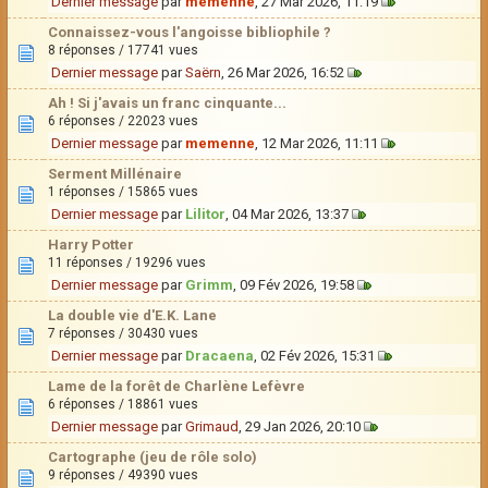
Dernier message
par
memenne
, 27 Mar 2026, 11:19
Connaissez-vous l'angoisse bibliophile ?
8 réponses / 17741 vues
Dernier message
par
Saërn
, 26 Mar 2026, 16:52
Ah ! Si j'avais un franc cinquante...
6 réponses / 22023 vues
Dernier message
par
memenne
, 12 Mar 2026, 11:11
Serment Millénaire
1 réponses / 15865 vues
Dernier message
par
Lilitor
, 04 Mar 2026, 13:37
Harry Potter
11 réponses / 19296 vues
Dernier message
par
Grimm
, 09 Fév 2026, 19:58
La double vie d'E.K. Lane
7 réponses / 30430 vues
Dernier message
par
Dracaena
, 02 Fév 2026, 15:31
Lame de la forêt de Charlène Lefèvre
6 réponses / 18861 vues
Dernier message
par
Grimaud
, 29 Jan 2026, 20:10
Cartographe (jeu de rôle solo)
9 réponses / 49390 vues