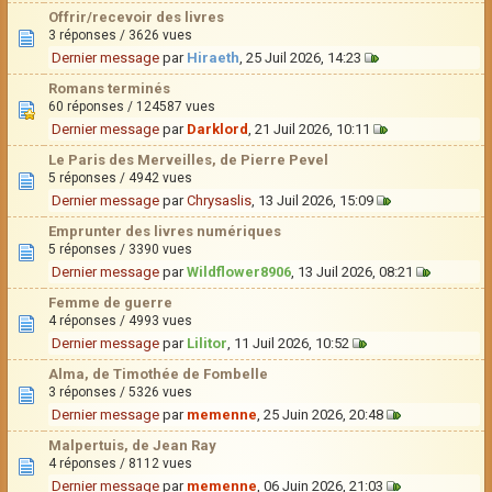
Offrir/recevoir des livres
3 réponses / 3626 vues
Dernier message
par
Hiraeth
, 25 Juil 2026, 14:23
Romans terminés
60 réponses / 124587 vues
Dernier message
par
Darklord
, 21 Juil 2026, 10:11
Le Paris des Merveilles, de Pierre Pevel
5 réponses / 4942 vues
Dernier message
par
Chrysaslis
, 13 Juil 2026, 15:09
Emprunter des livres numériques
5 réponses / 3390 vues
Dernier message
par
Wildflower8906
, 13 Juil 2026, 08:21
Femme de guerre
4 réponses / 4993 vues
Dernier message
par
Lilitor
, 11 Juil 2026, 10:52
Alma, de Timothée de Fombelle
3 réponses / 5326 vues
Dernier message
par
memenne
, 25 Juin 2026, 20:48
Malpertuis, de Jean Ray
4 réponses / 8112 vues
Dernier message
par
memenne
, 06 Juin 2026, 21:03