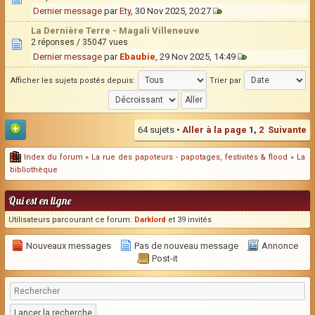
Dernier message
par
Ety
, 30 Nov 2025, 20:27
La Dernière Terre - Magali Villeneuve
2 réponses / 35047 vues
Dernier message
par
Ebaubie
, 29 Nov 2025, 14:49
Afficher les sujets postés depuis:
Trier par
64 sujets •
Aller à la page
1
,
2
Suivante
Index du forum
»
La rue des papoteurs - papotages, festivités & flood
»
La
bibliothèque
Qui est en ligne
Utilisateurs parcourant ce forum:
Darklord
et 39 invités
Nouveaux messages
Pas de nouveau message
Annonce
Post-it