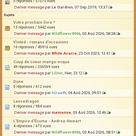
0 réponses / 51070 vues
Dernier message
par
Le Gardien
, 07 Sep 2019, 13:37
Sujets
Votre prochain livre ?
13 réponses / 3442 vues
Dernier message
par
Wildflower8906
, 03 Aoû 2026, 08:38
Vinted - romans d'occasions
16 réponses / 45916 vues
Dernier message
par
White Acacia
, 23 Oct 2025, 13:41
Coup de coeur manga-esque
49 réponses / 236569 vues
Dernier message
par
Lilitor
, Hier, 23:12
Dune
5 réponses / 612 vues
Dernier message
par
Hiraeth
, 04 Aoû 2026, 09:01
Lancedragon
8 réponses / 984 vues
Dernier message
par
memenne
, 03 Aoû 2026, 10:46
L'Empire d'Écume - Andrea Stewart
4 réponses / 673 vues
Dernier message
par
Wildflower8906
, 03 Aoû 2026, 08:51