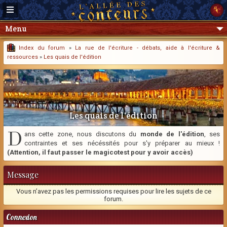
Menu
Index du forum
»
La rue de l'écriture - débats, aide à l'écriture &
ressources
»
Les quais de l'édition
Les quais de l'édition
D
ans cette zone, nous discutons du
monde de l'édition
, ses
contraintes et ses nécéssités pour s'y préparer au mieux !
(Attention, il faut passer le magicotest pour y avoir accès)
Message
Vous n’avez pas les permissions requises pour lire les sujets de ce
forum.
Connexion