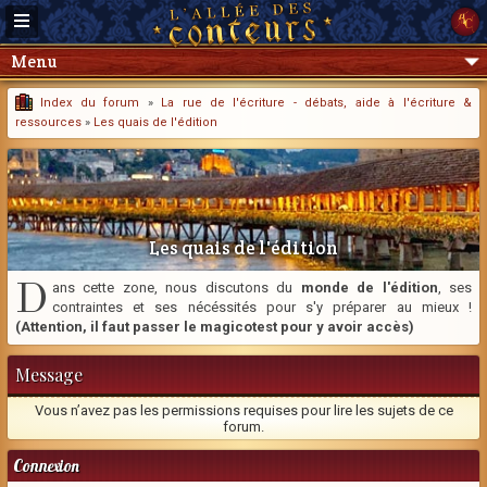
Menu
Index du forum
»
La rue de l'écriture - débats, aide à l'écriture &
ressources
»
Les quais de l'édition
Les quais de l'édition
D
ans cette zone, nous discutons du
monde de l'édition
, ses
contraintes et ses nécéssités pour s'y préparer au mieux !
(Attention, il faut passer le magicotest pour y avoir accès)
Message
Vous n’avez pas les permissions requises pour lire les sujets de ce
forum.
Connexion