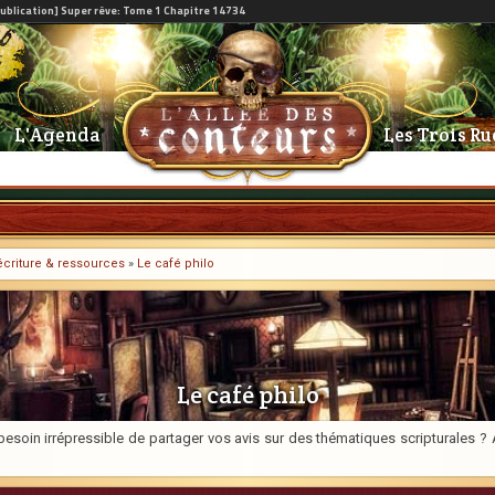
L'Agenda
Les Trois Ru
l'écriture & ressources
»
Le café philo
Le café philo
soin irrépressible de partager vos avis sur des thématiques scripturales ? A