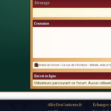
Message
Connexion
Index du forum
»
La rue de l'écriture - débats, aide à 
Qui est en ligne
Utilisateurs parcourant ce forum: Aucun utilisate
AlléeDesConteurs.fr
Échanger s