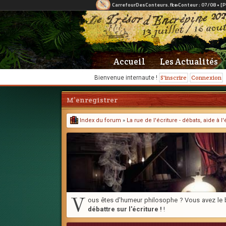
Accueil
Les Actualités
S'inscrire
Connexion
Bienvenue internaute !
M’enregistrer
Index du forum
»
La rue de l'écriture - débats, aide à 
V
ous êtes d'humeur philosophe ? Vous avez le be
débattre sur l'écriture !
!