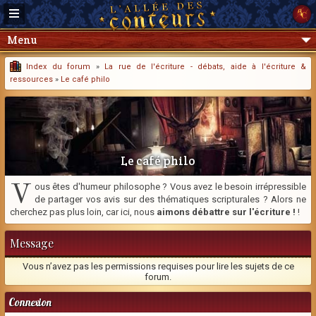
Menu
Index du forum
»
La rue de l'écriture - débats, aide à l'écriture &
ressources
»
Le café philo
Le café philo
V
ous êtes d'humeur philosophe ? Vous avez le besoin irrépressible
de partager vos avis sur des thématiques scripturales ? Alors ne
cherchez pas plus loin, car ici, nous
aimons débattre sur l'écriture !
!
Message
Vous n’avez pas les permissions requises pour lire les sujets de ce
forum.
Connexion