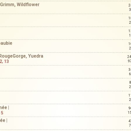
 Grimm, Wildflower
2
3
1
2
1
1
Ebaubie
1
2
a, RougeGorge, Yuedra
24
2
,
13
9
3
6
2
1
2
née |
9
,
5
1
ée |
4
7