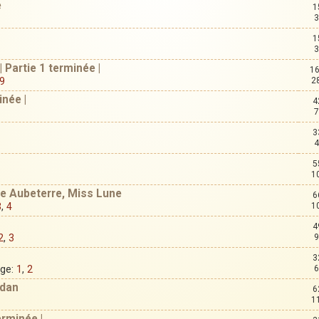
e
1
3
1
3
| Partie 1 terminée |
16
9
2
inée |
4
7
3
4
5
1
ce Aubeterre, Miss Lune
6
3
,
4
1
4
2
,
3
9
3
age:
1
,
2
6
odan
6
1