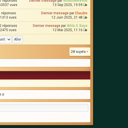
1 réponses
Dernier message
par
Wildflower8906
53537 vues
13 Sep 2025, 19:59
7 réponses
Dernier message
par
Ebaubie
1313 vues
12 Juin 2025, 21:48
2 réponses
Dernier message
par
Aihle S. Baye
2475 vues
12 Mai 2025, 11:16
28 sujets •
-it