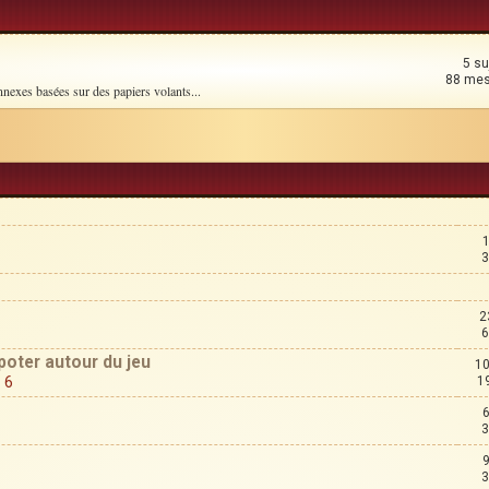
5 su
88 me
nnexes basées sur des papiers volants...
3
2
6
poter autour du jeu
10
,
6
1
3
3