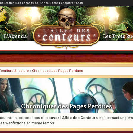
L'Agenda
Les Trois Ru
'écriture & lecture
»
Chroniques des Pages Perdues
Chroniques des Pages Perdues
ue nous vous proposerons de
sauver l'Allée des Conteurs
en incarnant un pers
 des webfictions en même temps