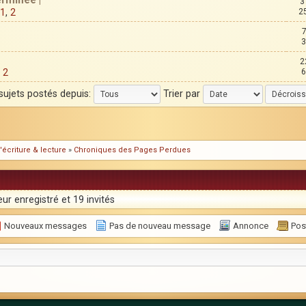
erminée |
3
1
,
2
2
3
2
,
2
6
 sujets postés depuis:
Trier par
'écriture & lecture
»
Chroniques des Pages Perdues
ur enregistré et 19 invités
Nouveaux messages
Pas de nouveau message
Annonce
Post