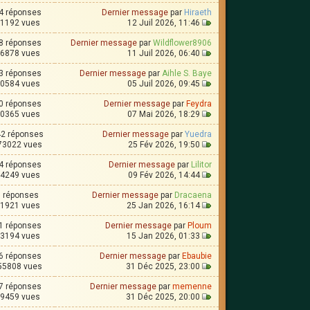
4 réponses
Dernier message
par
Hiraeth
1192 vues
12 Juil 2026, 11:46
8 réponses
Dernier message
par
Wildflower8906
6878 vues
11 Juil 2026, 06:40
3 réponses
Dernier message
par
Aihle S. Baye
0584 vues
05 Juil 2026, 09:45
0 réponses
Dernier message
par
Feydra
0365 vues
07 Mai 2026, 18:29
2 réponses
Dernier message
par
Yuedra
73022 vues
25 Fév 2026, 19:50
4 réponses
Dernier message
par
Lilitor
4249 vues
09 Fév 2026, 14:44
8 réponses
Dernier message
par
Dracaena
1921 vues
25 Jan 2026, 16:14
1 réponses
Dernier message
par
Ploum
3194 vues
15 Jan 2026, 01:33
6 réponses
Dernier message
par
Ebaubie
55808 vues
31 Déc 2025, 23:00
7 réponses
Dernier message
par
memenne
9459 vues
31 Déc 2025, 20:00