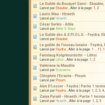
La Guilde du Bouquet Garni - Ebaubie,
Lancé par
Ebaubie
, Aller à la page:
1
,
2
Lauris Mau - Hiraeth
Lancé par
Hiraeth
César Serkis - Aihle
Lancé par
Aihle S. Baye
La Guilde des A.S.P.I.O.L.E. - Feydra, 
Lancé par
Ebaubie
La guilde de l'oiseau lunaire - Feydr
Lancé par
Feydra
, Aller à la page:
1
...
11
,
1
Fannlaug Kolgrímurdottir – Lilitor
Lancé par
Lilitor
, Aller à la page:
1
,
2
Valériane la Maudite
Lancé par
Dracaena
Cléophée l'Errante - Ploum
Lancé par
Ploum
Alyn D'Lesser - Feydra | Partie 1 termi
Lancé par
Feydra
, Aller à la page:
1
,
2
,
3
,
4
Zaiya Pyraël - Hiraeth | Partie 1 termin
Lancé par
Hiraeth
, Aller à la page:
1
,
2
,
3