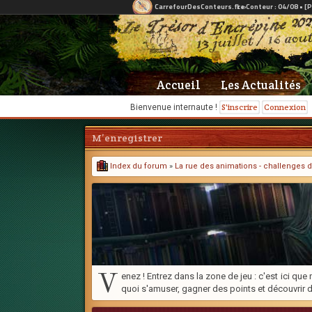
Accueil
Les Actualités
S'inscrire
Connexion
Bienvenue internaute !
M’enregistrer
Index du forum
»
La rue des animations - challenges d
V
enez ! Entrez dans la zone de jeu : c'est ici q
quoi s'amuser, gagner des points et découvrir