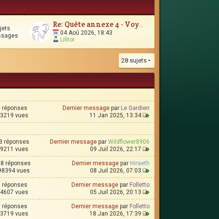
Re: Quête annexe 4 - Voyages et contrées lointaines
jets
04 Aoû 2026, 18:43
ssages
Lilitor
28 sujets •
1 réponses
Dernier message
par
Le Gardien
3219 vues
11 Jan 2025, 13:34
3 réponses
Dernier message
par
Wildflower8906
9211 vues
09 Juil 2026, 22:17
8 réponses
Dernier message
par
Hiraeth
98394 vues
08 Juil 2026, 07:03
6 réponses
Dernier message
par
Folletto
4607 vues
05 Juil 2026, 20:13
9 réponses
Dernier message
par
Folletto
3719 vues
18 Jan 2026, 17:39