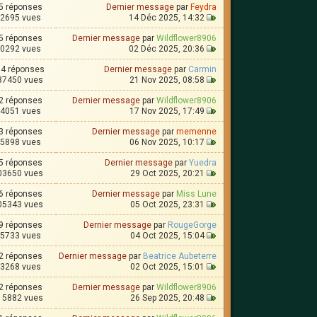
5 réponses
Dernier message
par
Feydra
2695 vues
14 Déc 2025, 14:32
5 réponses
Dernier message
par
Wildflower8906
0292 vues
02 Déc 2025, 20:36
4 réponses
Dernier message
par
Carmin
87450 vues
21 Nov 2025, 08:58
2 réponses
Dernier message
par
Wildflower8906
4051 vues
17 Nov 2025, 17:49
3 réponses
Dernier message
par
memenne
5898 vues
06 Nov 2025, 10:17
5 réponses
Dernier message
par
Yuedra
03650 vues
29 Oct 2025, 20:21
6 réponses
Dernier message
par
Miss Lune
05343 vues
05 Oct 2025, 23:31
9 réponses
Dernier message
par
RougeGorge
5733 vues
04 Oct 2025, 15:04
2 réponses
Dernier message
par
Beatrice Aubeterre
3268 vues
02 Oct 2025, 15:01
2 réponses
Dernier message
par
Wildflower8906
15882 vues
26 Sep 2025, 20:48