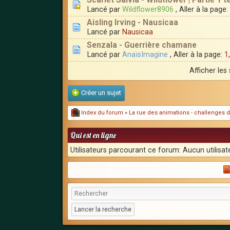
Scarlet Salvia - Wildflower | Partie 1 t
Lancé par
Wildflower8906
, Aller à la page:
Aisling Irving - Nausicaa
Lancé par
Nausicaa
Senzala - Guerrière chamane
Lancé par
AnaïsImagine
, Aller à la page:
1
Afficher les
Créer un sujet
Index du forum
»
La rue des animations - challenges d
Qui est en ligne
Utilisateurs parcourant ce forum: Aucun utilisate