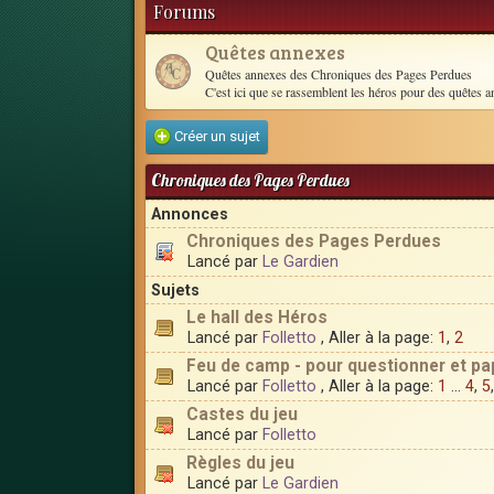
Forums
Quêtes annexes
Quêtes annexes des Chroniques des Pages Perdues
C'est ici que se rassemblent les héros pour des quêtes a
Créer un sujet
Chroniques des Pages Perdues
Annonces
Chroniques des Pages Perdues
Lancé par
Le Gardien
Sujets
Le hall des Héros
Lancé par
Folletto
, Aller à la page:
1
,
2
Feu de camp - pour questionner et pa
Lancé par
Folletto
, Aller à la page:
1
...
4
,
5
Castes du jeu
Lancé par
Folletto
Règles du jeu
Lancé par
Le Gardien