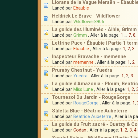
Liorana de la Vague Meraën ~ Ébaubi
Lancé par
Ebaubie
Heldrick Le Brave - Wildflower
Lancé par
Wildflower8906
La guilde des illuminés - Aihle, Grimm 
Lancé par
Grimm
, Aller à la page:
1
...
7
,
8
,
Lettrine Puce • Ébaubie | Partie 1 term
Lancé par
Ebaubie
, Aller à la page:
1
,
2
,
3
Inspecteur Bravache - memenne
Lancé par
memenne
, Aller à la page:
1
,
2
Pruraby Chestnut - Yuedra
Lancé par
Yuedra
, Aller à la page:
1
,
2
,
3
La guilde d'Amazonia - Ploum, Beatri
Lancé par
Miss Lune
, Aller à la page:
1
,
2
,
Tournesol Du Jardin - RougeGorge
Lancé par
RougeGorge
, Aller à la page:
1
,
Stiletta Blue - Béatrice Aubeterre
Lancé par
Beatrice Aubeterre
, Aller à la p
La guilde du Fruit sacré - Quetzy & C
Lancé par
Codan
, Aller à la page:
1
,
2
,
3
,
4