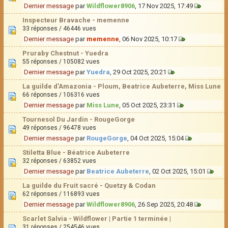
Dernier message
par
Wildflower8906
, 17 Nov 2025, 17:49
Inspecteur Bravache - memenne
33 réponses / 46446 vues
Dernier message
par
memenne
, 06 Nov 2025, 10:17
Pruraby Chestnut - Yuedra
55 réponses / 105082 vues
Dernier message
par
Yuedra
, 29 Oct 2025, 20:21
La guilde d'Amazonia - Ploum, Beatrice Aubeterre, Miss Lune
66 réponses / 106316 vues
Dernier message
par
Miss Lune
, 05 Oct 2025, 23:31
Tournesol Du Jardin - RougeGorge
49 réponses / 96478 vues
Dernier message
par
RougeGorge
, 04 Oct 2025, 15:04
Stiletta Blue - Béatrice Aubeterre
32 réponses / 63852 vues
Dernier message
par
Beatrice Aubeterre
, 02 Oct 2025, 15:01
La guilde du Fruit sacré - Quetzy & Codan
62 réponses / 116893 vues
Dernier message
par
Wildflower8906
, 26 Sep 2025, 20:48
Scarlet Salvia - Wildflower | Partie 1 terminée |
31 réponses / 254546 vues