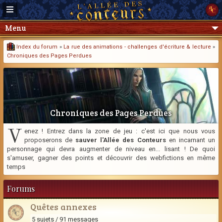
Menu
Index du forum
»
La rue des animations - challenges d'écriture & lecture
»
Chroniques des Pages Perdues
Chroniques des Pages Perdues
V
enez ! Entrez dans la zone de jeu : c'est ici que nous vous
proposerons de
sauver l'Allée des Conteurs
en incarnant un
personnage qui devra augmenter de niveau en... lisant ! De quoi
s'amuser, gagner des points et découvrir des webfictions en même
temps
Forums
Quêtes annexes
5 sujets / 91 messages