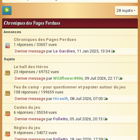
28 sujets •
Chroniques des Pages Perdues
Annonces
Chroniques des Pages Perdues
1 réponses / 33657 vues
Dernier message
par
Le Gardien
, 11 Jan 2025, 13:34
Sujets
Le hall des Héros
23 réponses / 69752 vues
Dernier message
par
Wildflower8906
, 09 Juil 2026, 22:17
Feu de camp - pour questionner et papoter autour du jeu
108 réponses / 199659 vues
Dernier message
par
Hiraeth
, 08 Juil 2026, 07:03
Castes du jeu
6 réponses / 35034 vues
Dernier message
par
Folletto
, 05 Juil 2026, 20:13
Règles du jeu
9 réponses / 34072 vues
Dernier message
par
Folletto
, 18 Jan 2026, 17:39