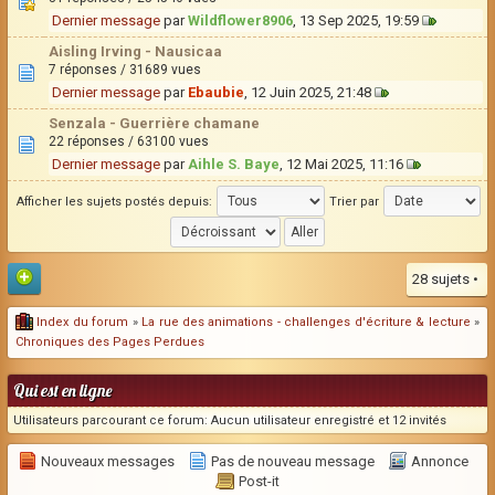
Dernier message
par
Wildflower8906
, 13 Sep 2025, 19:59
Aisling Irving - Nausicaa
7 réponses / 31689 vues
Dernier message
par
Ebaubie
, 12 Juin 2025, 21:48
Senzala - Guerrière chamane
22 réponses / 63100 vues
Dernier message
par
Aihle S. Baye
, 12 Mai 2025, 11:16
Afficher les sujets postés depuis:
Trier par
28 sujets •
Index du forum
»
La rue des animations - challenges d'écriture & lecture
»
Chroniques des Pages Perdues
Qui est en ligne
Utilisateurs parcourant ce forum: Aucun utilisateur enregistré et 12 invités
Nouveaux messages
Pas de nouveau message
Annonce
Post-it