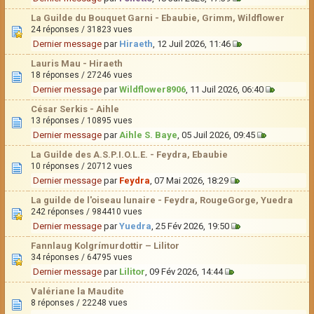
La Guilde du Bouquet Garni - Ebaubie, Grimm, Wildflower
24 réponses / 31823 vues
Dernier message
par
Hiraeth
, 12 Juil 2026, 11:46
Lauris Mau - Hiraeth
18 réponses / 27246 vues
Dernier message
par
Wildflower8906
, 11 Juil 2026, 06:40
César Serkis - Aihle
13 réponses / 10895 vues
Dernier message
par
Aihle S. Baye
, 05 Juil 2026, 09:45
La Guilde des A.S.P.I.O.L.E. - Feydra, Ebaubie
10 réponses / 20712 vues
Dernier message
par
Feydra
, 07 Mai 2026, 18:29
La guilde de l'oiseau lunaire - Feydra, RougeGorge, Yuedra
242 réponses / 984410 vues
Dernier message
par
Yuedra
, 25 Fév 2026, 19:50
Fannlaug Kolgrímurdottir – Lilitor
34 réponses / 64795 vues
Dernier message
par
Lilitor
, 09 Fév 2026, 14:44
Valériane la Maudite
8 réponses / 22248 vues