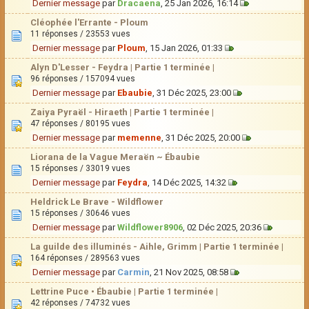
Dernier message
par
Dracaena
, 25 Jan 2026, 16:14
Cléophée l'Errante - Ploum
11 réponses / 23553 vues
Dernier message
par
Ploum
, 15 Jan 2026, 01:33
Alyn D'Lesser - Feydra | Partie 1 terminée |
96 réponses / 157094 vues
Dernier message
par
Ebaubie
, 31 Déc 2025, 23:00
Zaiya Pyraël - Hiraeth | Partie 1 terminée |
47 réponses / 80195 vues
Dernier message
par
memenne
, 31 Déc 2025, 20:00
Liorana de la Vague Meraën ~ Ébaubie
15 réponses / 33019 vues
Dernier message
par
Feydra
, 14 Déc 2025, 14:32
Heldrick Le Brave - Wildflower
15 réponses / 30646 vues
Dernier message
par
Wildflower8906
, 02 Déc 2025, 20:36
La guilde des illuminés - Aihle, Grimm | Partie 1 terminée |
164 réponses / 289563 vues
Dernier message
par
Carmin
, 21 Nov 2025, 08:58
Lettrine Puce • Ébaubie | Partie 1 terminée |
42 réponses / 74732 vues