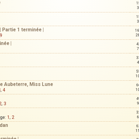
e
1
3
1
3
| Partie 1 terminée |
16
9
2
inée |
4
7
3
4
5
1
ce Aubeterre, Miss Lune
6
3
,
4
1
4
2
,
3
9
3
age:
1
,
2
6
odan
6
1