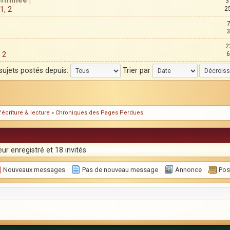
erminée |
3
1
,
2
2
3
2
,
2
6
 sujets postés depuis:
Trier par
'écriture & lecture
»
Chroniques des Pages Perdues
ur enregistré et 18 invités
Nouveaux messages
Pas de nouveau message
Annonce
Post