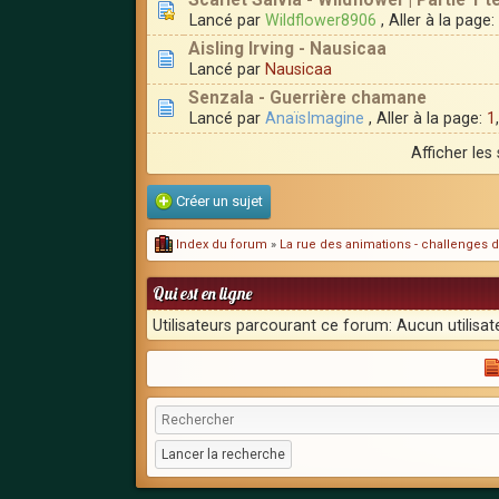
Scarlet Salvia - Wildflower | Partie 1 t
Lancé par
Wildflower8906
, Aller à la page:
Aisling Irving - Nausicaa
Lancé par
Nausicaa
Senzala - Guerrière chamane
Lancé par
AnaïsImagine
, Aller à la page:
1
Afficher les
Créer un sujet
Index du forum
»
La rue des animations - challenges d
Qui est en ligne
Utilisateurs parcourant ce forum: Aucun utilisate