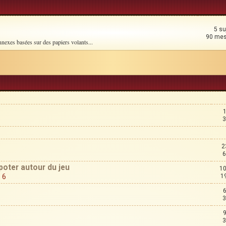
5 su
90 me
nnexes basées sur des papiers volants...
3
2
6
poter autour du jeu
10
,
6
1
3
3