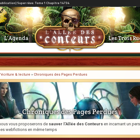
L'Agenda
Les Trois Ru
'écriture & lecture
»
Chroniques des Pages Perdues
Chroniques des Pages Perdues
ue nous vous proposerons de
sauver l'Allée des Conteurs
en incarnant un pers
 des webfictions en même temps