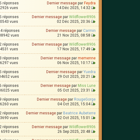
5 réponses
Dernier message
par
Feydra
2926 vues
14 Déc 2025, 14:32
5 réponses
Dernier message
par
Wildflower8906
0543 vues
02 Déc 2025, 20:36
4 réponses
Dernier message
par
Carmin
88942 vues
21 Nov 2025, 08:58
2 réponses
Dernier message
par
Wildflower8906
4531 vues
17 Nov 2025, 17:49
3 réponses
Dernier message
par
memenne
6297 vues
06 Nov 2025, 10:17
5 réponses
Dernier message
par
Yuedra
04652 vues
29 Oct 2025, 20:21
6 réponses
Dernier message
par
Miss Lune
06025 vues
05 Oct 2025, 23:31
9 réponses
Dernier message
par
RougeGorge
6260 vues
04 Oct 2025, 15:04
2 réponses
Dernier message
par
Beatrice Aubeterre
3690 vues
02 Oct 2025, 15:01
2 réponses
Dernier message
par
Wildflower8906
16593 vues
26 Sep 2025, 20:48