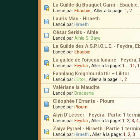
La Guilde du Bouquet Garni - Ebaubie,
Lancé par
Ebaubie
, Aller à la page:
1
,
2
Lauris Mau - Hiraeth
Lancé par
Hiraeth
César Serkis - Aihle
Lancé par
Aihle S. Baye
La Guilde des A.S.P.I.O.L.E. - Feydra, 
Lancé par
Ebaubie
La guilde de l'oiseau lunaire - Feydr
Lancé par
Feydra
, Aller à la page:
1
...
11
,
1
Fannlaug Kolgrímurdottir – Lilitor
Lancé par
Lilitor
, Aller à la page:
1
,
2
Valériane la Maudite
Lancé par
Dracaena
Cléophée l'Errante - Ploum
Lancé par
Ploum
Alyn D'Lesser - Feydra | Partie 1 termi
Lancé par
Feydra
, Aller à la page:
1
,
2
,
3
,
4
Zaiya Pyraël - Hiraeth | Partie 1 termin
Lancé par
Hiraeth
, Aller à la page:
1
,
2
,
3