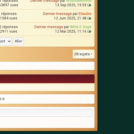
1 réponses
Dernier message
par
Wildflower8906
53897 vues
13 Sep 2025, 19:59
7 réponses
Dernier message
par
Ebaubie
1584 vues
12 Juin 2025, 21:48
2 réponses
Dernier message
par
Aihle S. Baye
2911 vues
12 Mai 2025, 11:16
28 sujets •
-it