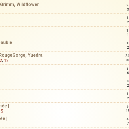
 Grimm, Wildflower
2
3
1
2
1
1
Ebaubie
1
2
a, RougeGorge, Yuedra
24
2
,
13
9
3
6
2
1
2
née |
9
,
5
1
ée |
4
7