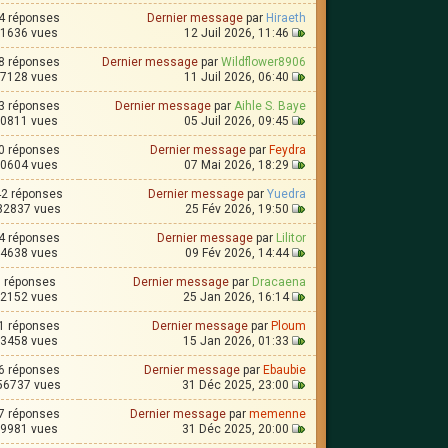
4 réponses
Dernier message
par
Hiraeth
1636 vues
12 Juil 2026, 11:46
8 réponses
Dernier message
par
Wildflower8906
7128 vues
11 Juil 2026, 06:40
3 réponses
Dernier message
par
Aihle S. Baye
0811 vues
05 Juil 2026, 09:45
0 réponses
Dernier message
par
Feydra
0604 vues
07 Mai 2026, 18:29
2 réponses
Dernier message
par
Yuedra
82837 vues
25 Fév 2026, 19:50
4 réponses
Dernier message
par
Lilitor
4638 vues
09 Fév 2026, 14:44
8 réponses
Dernier message
par
Dracaena
2152 vues
25 Jan 2026, 16:14
1 réponses
Dernier message
par
Ploum
3458 vues
15 Jan 2026, 01:33
6 réponses
Dernier message
par
Ebaubie
56737 vues
31 Déc 2025, 23:00
7 réponses
Dernier message
par
memenne
9981 vues
31 Déc 2025, 20:00