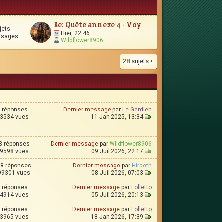
Re: Quête annexe 4 - Voyages et contrées lointaines
jets
Hier, 22:46
ssages
Wildflower8906
28 sujets •
1 réponses
Dernier message
par
Le Gardien
3534 vues
11 Jan 2025, 13:34
3 réponses
Dernier message
par
Wildflower8906
9598 vues
09 Juil 2026, 22:17
8 réponses
Dernier message
par
Hiraeth
99301 vues
08 Juil 2026, 07:03
6 réponses
Dernier message
par
Folletto
4914 vues
05 Juil 2026, 20:13
9 réponses
Dernier message
par
Folletto
3965 vues
18 Jan 2026, 17:39