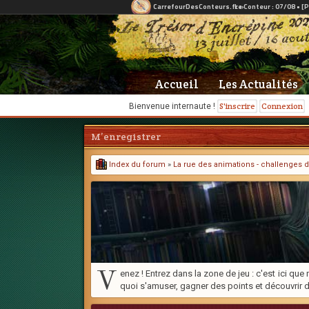
Accueil
Les Actualités
S'inscrire
Connexion
Bienvenue internaute !
M’enregistrer
Index du forum
»
La rue des animations - challenges d
V
enez ! Entrez dans la zone de jeu : c'est ici q
quoi s'amuser, gagner des points et découvrir