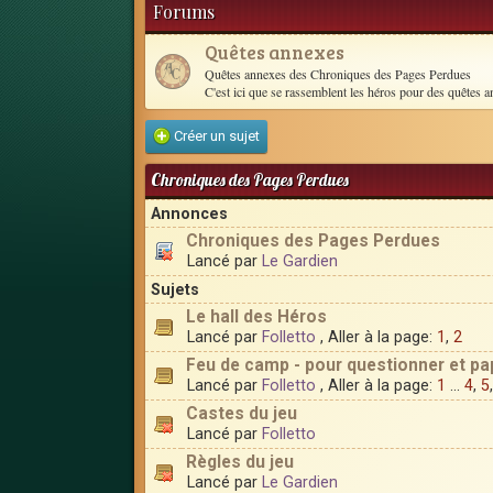
Forums
Quêtes annexes
Quêtes annexes des Chroniques des Pages Perdues
C'est ici que se rassemblent les héros pour des quêtes a
Créer un sujet
Chroniques des Pages Perdues
Annonces
Chroniques des Pages Perdues
Lancé par
Le Gardien
Sujets
Le hall des Héros
Lancé par
Folletto
, Aller à la page:
1
,
2
Feu de camp - pour questionner et pa
Lancé par
Folletto
, Aller à la page:
1
...
4
,
5
Castes du jeu
Lancé par
Folletto
Règles du jeu
Lancé par
Le Gardien