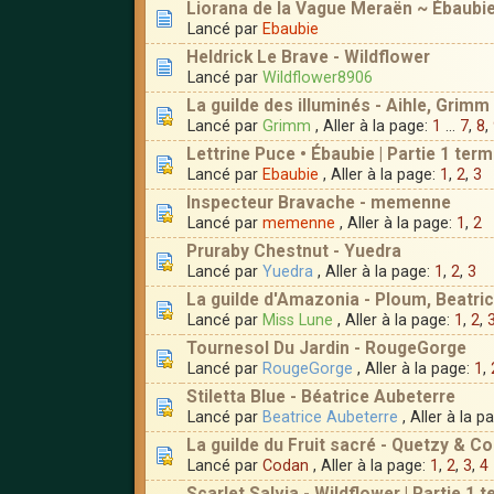
Liorana de la Vague Meraën ~ Ébaubi
Lancé par
Ebaubie
Heldrick Le Brave - Wildflower
Lancé par
Wildflower8906
La guilde des illuminés - Aihle, Grimm 
Lancé par
Grimm
, Aller à la page:
1
...
7
,
8
,
Lettrine Puce • Ébaubie | Partie 1 term
Lancé par
Ebaubie
, Aller à la page:
1
,
2
,
3
Inspecteur Bravache - memenne
Lancé par
memenne
, Aller à la page:
1
,
2
Pruraby Chestnut - Yuedra
Lancé par
Yuedra
, Aller à la page:
1
,
2
,
3
La guilde d'Amazonia - Ploum, Beatri
Lancé par
Miss Lune
, Aller à la page:
1
,
2
,
Tournesol Du Jardin - RougeGorge
Lancé par
RougeGorge
, Aller à la page:
1
,
Stiletta Blue - Béatrice Aubeterre
Lancé par
Beatrice Aubeterre
, Aller à la p
La guilde du Fruit sacré - Quetzy & C
Lancé par
Codan
, Aller à la page:
1
,
2
,
3
,
4