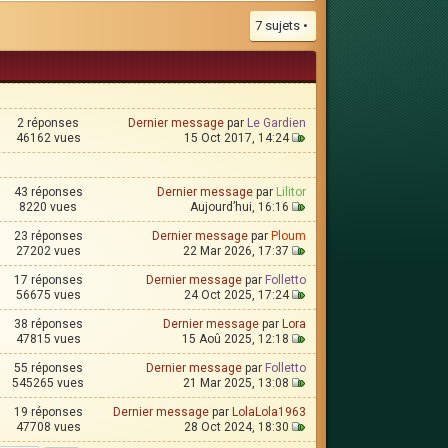
7 sujets •
2 réponses
Dernier message
par
Le Gardien
46162 vues
15 Oct 2017, 14:24
43 réponses
Dernier message
par
Lilitor
8220 vues
Aujourd’hui, 16:16
23 réponses
Dernier message
par
Ploum
27202 vues
22 Mar 2026, 17:37
17 réponses
Dernier message
par
Folletto
56675 vues
24 Oct 2025, 17:24
38 réponses
Dernier message
par
Lora
47815 vues
15 Aoû 2025, 12:18
55 réponses
Dernier message
par
Folletto
545265 vues
21 Mar 2025, 13:08
19 réponses
Dernier message
par
LolaLola1963
47708 vues
28 Oct 2024, 18:30