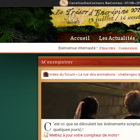
Accueil
Les Actualités
S'inscrire
Connexion
Bienvenue internaute !
M’enregistrer
Index du forum
»
La rue des animations - challenges d
C
'est ici que se déroulent les événements scriptu
quelques jours) !
Mettez à jour votre compteur de mots !