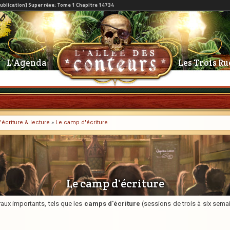
L'Agenda
Les Trois Ru
'écriture & lecture
»
Le camp d'écriture
Le camp d'écriture
raux importants, tels que les
camps d'écriture
(sessions de trois à six sem