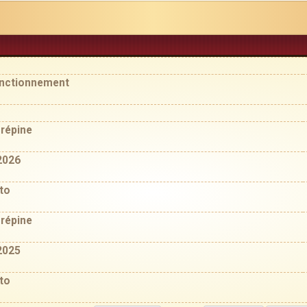
fonctionnement
crépine
2026
tto
crépine
2025
tto