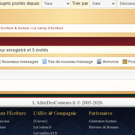
 sujets postés depuis:
Trier par
'écriture & lecture
»
Le camp d'écriture
ur enregistré et 5 invités
Nouveaux messages
Pas de nouveau message
Annonce
Post
L'AlléeDesConteurs.fr © 2005-2026
ur l'Écriture
L'Allée & Compagnie
Partenaires
ussion
[Univers]
Génération Écriture
tions
LeConteur.fr
Histoires de Romans
LeCoinDesAT.fr