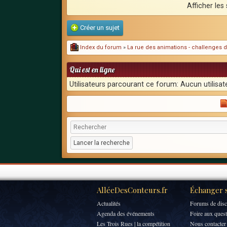
Afficher les
Créer un sujet
Index du forum
»
La rue des animations - challenges d
Qui est en ligne
Utilisateurs parcourant ce forum: Aucun utilisate
AlléeDesConteurs.fr
Échanger s
Actualités
Forums de disc
Agenda des événements
Foire aux ques
Les Trois Rues | la compétition
Nous contacter