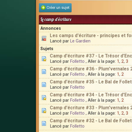
Créer un sujet
Le camp d'écriture
Annonces
Les camps d'écriture - principes et 
Lancé par
Le Gardien
Sujets
Camp d'écriture #37 - Le Trésor d'En
Lancé par
Folletto
, Aller à la page:
1
,
2
,
3
Camp d'écriture #36 - Plum'vernales 
Lancé par
Folletto
, Aller à la page:
1
,
2
Camp d'écriture #35 - Le Bal de Folle
Lancé par
Folletto
Camp d'écriture #34 - Le Trésor d'En
Lancé par
Folletto
, Aller à la page:
1
,
2
Camp d'écriture #33 - Plum'vernales 
Lancé par
Folletto
, Aller à la page:
1
,
2
,
3
Camp d'écriture #32 - Le Bal de Folle
Lancé par
Folletto