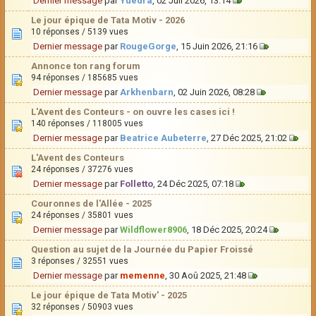
Dernier message
par
Yuedra
, 02 Juil 2026, 13:14
Le jour épique de Tata Motiv - 2026
10 réponses / 5139 vues
Dernier message
par
RougeGorge
, 15 Juin 2026, 21:16
Annonce ton rang forum
94 réponses / 185685 vues
Dernier message
par
Arkhenbarn
, 02 Juin 2026, 08:28
L'Avent des Conteurs - on ouvre les cases ici !
140 réponses / 118005 vues
Dernier message
par
Beatrice Aubeterre
, 27 Déc 2025, 21:02
L'Avent des Conteurs
24 réponses / 37276 vues
Dernier message
par
Folletto
, 24 Déc 2025, 07:18
Couronnes de l'Allée - 2025
24 réponses / 35801 vues
Dernier message
par
Wildflower8906
, 18 Déc 2025, 20:24
Question au sujet de la Journée du Papier Froissé
3 réponses / 32551 vues
Dernier message
par
memenne
, 30 Aoû 2025, 21:48
Le jour épique de Tata Motiv' - 2025
32 réponses / 50903 vues