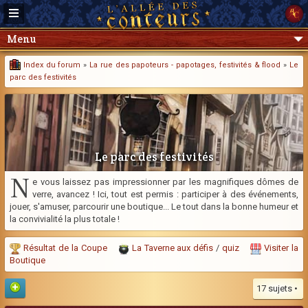
Menu
Index du forum
»
La rue des papoteurs - papotages, festivités & flood
»
Le
parc des festivités
Le parc des festivités
N
e vous laissez pas impressionner par les magnifiques dômes de
verre, avancez ! Ici, tout est permis : participer à des événements,
jouer, s'amuser, parcourir une boutique... Le tout dans la bonne humeur et
la convivialité la plus totale !
Résultat de la Coupe
La Taverne aux défis
/
quiz
Visiter la
Boutique
17 sujets •