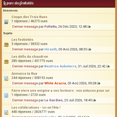
Le parc des festivités
Annonces
Coupe des Trois Rues
1 réponses / 46273 vues
Dernier message
par
Folletto
, 26 Déc 2025, 12:48
Sujets
Les festivités
3 réponses / 38332 vues
Dernier message
par
Hiraeth
, 05 Aoû 2026, 08:35
Les défis du chaudron
285 réponses / 431775 vues
Dernier message
par
Beatrice Aubeterre
, 31 Juil 2026, 22:42
Annonce ta Rue
244 réponses / 308192 vues
Dernier message
par
White Acacia
, 03 Aoû 2026, 09:28
Faire vivre une enigme a ses lecteurs : vos astuces pour un
1 réponses / 2720 vues
Dernier message
par
Le Gardien
, 25 Juil 2026, 18:49
Les célébrations - ici on fête !
440 réponses / 2826771 vues