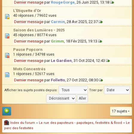
Dernier message
par
RougeGorge
, 26 Juin 2025, 13:18
L'Etiquette d'Or
40 réponses / 79602 vues
Dernier message
par
Carmin
, 28 Avr 2025, 22:37
Saison des Lumières - 2025
45 réponses / 80774 vues
Dernier message
par
Grimm
, 18 Fév 2025, 19:13
Pause Popcorn
1 réponses / 34798 vues
Dernier message
par
Le Gardien
, 31 Oct 2024, 12:43
Mots Concentrés
1 réponses / 52617 vues
Dernier message
par
Folletto
, 27 Oct 2022, 08:30
Afficher les sujets postés depuis:
Trier par
17 sujets •
Index du forum
»
La rue des papoteurs - papotages, festivités & flood
»
Le
parc des festivités