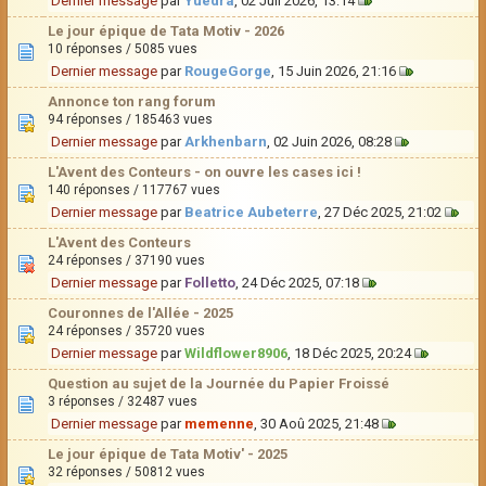
Dernier message
par
Yuedra
, 02 Juil 2026, 13:14
Le jour épique de Tata Motiv - 2026
10 réponses / 5085 vues
Dernier message
par
RougeGorge
, 15 Juin 2026, 21:16
Annonce ton rang forum
94 réponses / 185463 vues
Dernier message
par
Arkhenbarn
, 02 Juin 2026, 08:28
L'Avent des Conteurs - on ouvre les cases ici !
140 réponses / 117767 vues
Dernier message
par
Beatrice Aubeterre
, 27 Déc 2025, 21:02
L'Avent des Conteurs
24 réponses / 37190 vues
Dernier message
par
Folletto
, 24 Déc 2025, 07:18
Couronnes de l'Allée - 2025
24 réponses / 35720 vues
Dernier message
par
Wildflower8906
, 18 Déc 2025, 20:24
Question au sujet de la Journée du Papier Froissé
3 réponses / 32487 vues
Dernier message
par
memenne
, 30 Aoû 2025, 21:48
Le jour épique de Tata Motiv' - 2025
32 réponses / 50812 vues