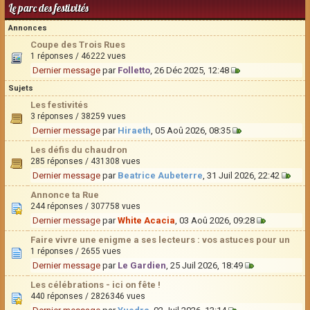
Le parc des festivités
Annonces
Coupe des Trois Rues
1 réponses / 46222 vues
Dernier message
par
Folletto
, 26 Déc 2025, 12:48
Sujets
Les festivités
3 réponses / 38259 vues
Dernier message
par
Hiraeth
, 05 Aoû 2026, 08:35
Les défis du chaudron
285 réponses / 431308 vues
Dernier message
par
Beatrice Aubeterre
, 31 Juil 2026, 22:42
Annonce ta Rue
244 réponses / 307758 vues
Dernier message
par
White Acacia
, 03 Aoû 2026, 09:28
Faire vivre une enigme a ses lecteurs : vos astuces pour un
1 réponses / 2655 vues
Dernier message
par
Le Gardien
, 25 Juil 2026, 18:49
Les célébrations - ici on fête !
440 réponses / 2826346 vues