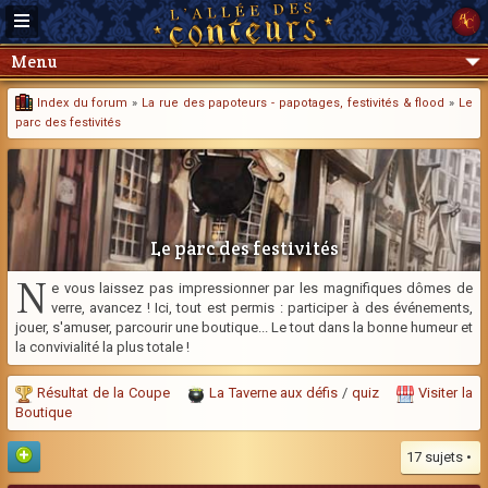
Menu
Index du forum
»
La rue des papoteurs - papotages, festivités & flood
»
Le
parc des festivités
Le parc des festivités
N
e vous laissez pas impressionner par les magnifiques dômes de
verre, avancez ! Ici, tout est permis : participer à des événements,
jouer, s'amuser, parcourir une boutique... Le tout dans la bonne humeur et
la convivialité la plus totale !
Résultat de la Coupe
La Taverne aux défis
/
quiz
Visiter la
Boutique
17 sujets •