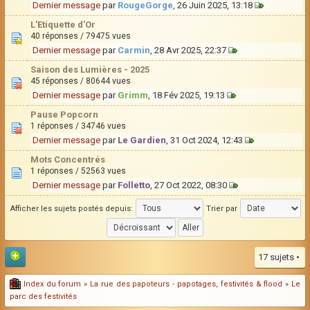
Dernier message
par
RougeGorge
, 26 Juin 2025, 13:18
L'Etiquette d'Or
40 réponses / 79475 vues
Dernier message
par
Carmin
, 28 Avr 2025, 22:37
Saison des Lumières - 2025
45 réponses / 80644 vues
Dernier message
par
Grimm
, 18 Fév 2025, 19:13
Pause Popcorn
1 réponses / 34746 vues
Dernier message
par
Le Gardien
, 31 Oct 2024, 12:43
Mots Concentrés
1 réponses / 52563 vues
Dernier message
par
Folletto
, 27 Oct 2022, 08:30
Afficher les sujets postés depuis:
Trier par
17 sujets •
Index du forum
»
La rue des papoteurs - papotages, festivités & flood
»
Le
parc des festivités