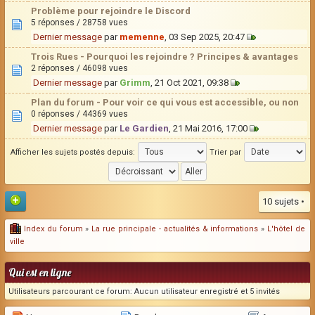
Problème pour rejoindre le Discord
5 réponses / 28758 vues
Dernier message
par
memenne
, 03 Sep 2025, 20:47
Trois Rues - Pourquoi les rejoindre ? Principes & avantages
2 réponses / 46098 vues
Dernier message
par
Grimm
, 21 Oct 2021, 09:38
Plan du forum - Pour voir ce qui vous est accessible, ou non
0 réponses / 44369 vues
Dernier message
par
Le Gardien
, 21 Mai 2016, 17:00
Afficher les sujets postés depuis:
Trier par
10 sujets •
Index du forum
»
La rue principale - actualités & informations
»
L'hôtel de
ville
Qui est en ligne
Utilisateurs parcourant ce forum: Aucun utilisateur enregistré et 5 invités