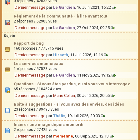
0 réponses / 42033 vues
Dernier message
par
Le Gardien
, 16 Juin 2021, 16:22
Règlement de la communauté - à lire avant tout
2 réponses / 52903 vues
Dernier message
par
Le Gardien
, 27 Oct 2024, 09:25
Sujets
Rapport de bug
160 réponses / 775715 vues
Dernier message
par
Hiraeth
, 11 Juil 2026, 12:16
Les services municipaux
1 réponses / 57523 vues
Dernier message
par
Le Gardien
, 11 Nov 2025, 19:12
Questions - Si vous êtes perdus, ou si vous vous interrogez
65 réponses / 104624 vues
Dernier message
par
Marie Célian
, 30 Juil 2026, 20:55
Boîte à suggestions - si vous avez des envies, des idées
23 réponses / 89490 vues
Dernier message
par
Théâs
, 19 Juil 2026, 20:03
Insérer une image depuis mon ordi
2 réponses / 27425 vues
Dernier message
par
memenne
, 06 Sep 2025, 12:13