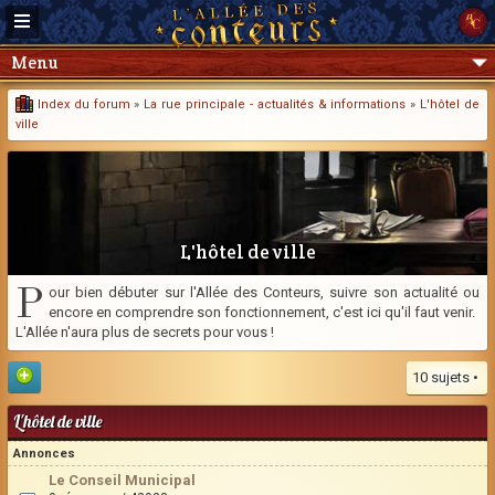
Menu
Index du forum
»
La rue principale - actualités & informations
»
L'hôtel de
ville
L'hôtel de ville
P
our bien débuter sur l'Allée des Conteurs, suivre son actualité ou
encore en comprendre son fonctionnement, c'est ici qu'il faut venir.
L'Allée n'aura plus de secrets pour vous !
10 sujets •
L'hôtel de ville
Annonces
Le Conseil Municipal