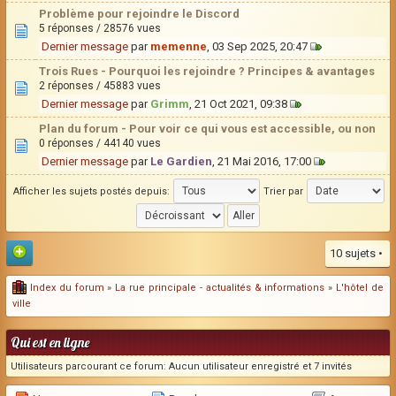
Problème pour rejoindre le Discord
5 réponses / 28576 vues
Dernier message
par
memenne
, 03 Sep 2025, 20:47
Trois Rues - Pourquoi les rejoindre ? Principes & avantages
2 réponses / 45883 vues
Dernier message
par
Grimm
, 21 Oct 2021, 09:38
Plan du forum - Pour voir ce qui vous est accessible, ou non
0 réponses / 44140 vues
Dernier message
par
Le Gardien
, 21 Mai 2016, 17:00
Afficher les sujets postés depuis:
Trier par
10 sujets •
Index du forum
»
La rue principale - actualités & informations
»
L'hôtel de
ville
Qui est en ligne
Utilisateurs parcourant ce forum: Aucun utilisateur enregistré et 7 invités