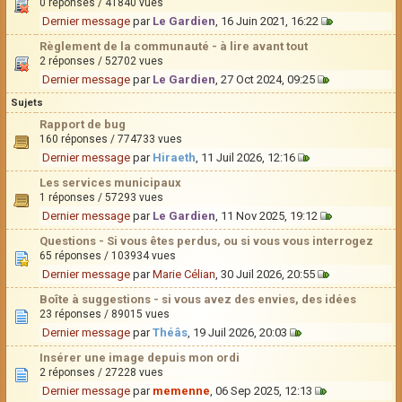
0 réponses / 41840 vues
Dernier message
par
Le Gardien
, 16 Juin 2021, 16:22
Règlement de la communauté - à lire avant tout
2 réponses / 52702 vues
Dernier message
par
Le Gardien
, 27 Oct 2024, 09:25
Sujets
Rapport de bug
160 réponses / 774733 vues
Dernier message
par
Hiraeth
, 11 Juil 2026, 12:16
Les services municipaux
1 réponses / 57293 vues
Dernier message
par
Le Gardien
, 11 Nov 2025, 19:12
Questions - Si vous êtes perdus, ou si vous vous interrogez
65 réponses / 103934 vues
Dernier message
par
Marie Célian
, 30 Juil 2026, 20:55
Boîte à suggestions - si vous avez des envies, des idées
23 réponses / 89015 vues
Dernier message
par
Théâs
, 19 Juil 2026, 20:03
Insérer une image depuis mon ordi
2 réponses / 27228 vues
Dernier message
par
memenne
, 06 Sep 2025, 12:13