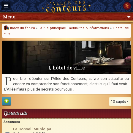
Menu
Index du forum
»
La rue principale - actualités & informations
»
L'hôtel de
ville
L'hôtel de ville
P
our bien débuter sur l'Allée des Conteurs, suivre son actualité ou
encore en comprendre son fonctionnement, c'est ici qu'il faut venir.
L'Allée n'aura plus de secrets pour vous !
10 sujets •
L'hôtel de ville
Annonces
Le Conseil Municipal