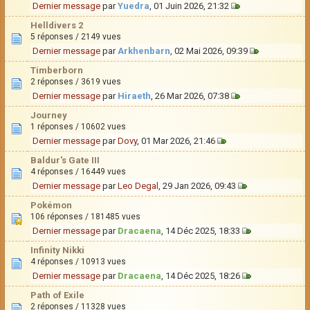
Dernier message
par
Yuedra
, 01 Juin 2026, 21:32
Helldivers 2
5 réponses / 2149 vues
Dernier message
par
Arkhenbarn
, 02 Mai 2026, 09:39
Timberborn
2 réponses / 3619 vues
Dernier message
par
Hiraeth
, 26 Mar 2026, 07:38
Journey
1 réponses / 10602 vues
Dernier message
par
Dovy
, 01 Mar 2026, 21:46
Baldur's Gate III
4 réponses / 16449 vues
Dernier message
par
Leo Degal
, 29 Jan 2026, 09:43
Pokémon
106 réponses / 181485 vues
Dernier message
par
Dracaena
, 14 Déc 2025, 18:33
Infinity Nikki
4 réponses / 10913 vues
Dernier message
par
Dracaena
, 14 Déc 2025, 18:26
Path of Exile
2 réponses / 11328 vues