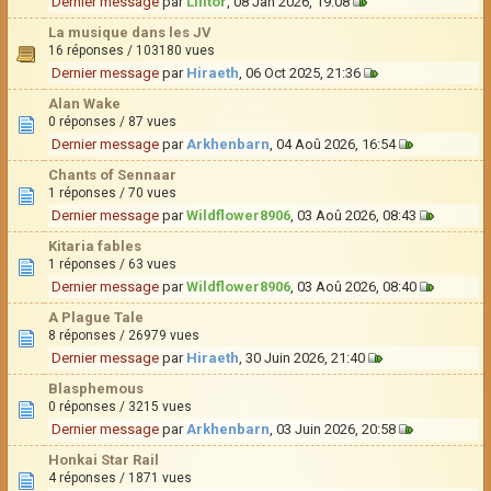
Dernier message
par
Lilitor
, 08 Jan 2026, 19:08
La musique dans les JV
16 réponses / 103180 vues
Dernier message
par
Hiraeth
, 06 Oct 2025, 21:36
Alan Wake
0 réponses / 87 vues
Dernier message
par
Arkhenbarn
, 04 Aoû 2026, 16:54
Chants of Sennaar
1 réponses / 70 vues
Dernier message
par
Wildflower8906
, 03 Aoû 2026, 08:43
Kitaria fables
1 réponses / 63 vues
Dernier message
par
Wildflower8906
, 03 Aoû 2026, 08:40
A Plague Tale
8 réponses / 26979 vues
Dernier message
par
Hiraeth
, 30 Juin 2026, 21:40
Blasphemous
0 réponses / 3215 vues
Dernier message
par
Arkhenbarn
, 03 Juin 2026, 20:58
Honkai Star Rail
4 réponses / 1871 vues