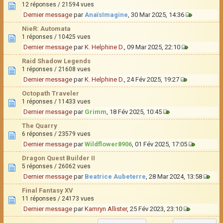
12 réponses / 21594 vues
Dernier message
par
AnaïsImagine
, 30 Mar 2025, 14:36
NieR: Automata
1 réponses / 10425 vues
Dernier message
par
K. Helphine D.
, 09 Mar 2025, 22:10
Raid Shadow Legends
1 réponses / 21608 vues
Dernier message
par
K. Helphine D.
, 24 Fév 2025, 19:27
Octopath Traveler
1 réponses / 11433 vues
Dernier message
par
Grimm
, 18 Fév 2025, 10:45
The Quarry
6 réponses / 23579 vues
Dernier message
par
Wildflower8906
, 01 Fév 2025, 17:05
Dragon Quest Builder II
5 réponses / 26062 vues
Dernier message
par
Beatrice Aubeterre
, 28 Mar 2024, 13:58
Final Fantasy XV
11 réponses / 24173 vues
Dernier message
par
Kamryn Allister
, 25 Fév 2023, 23:10