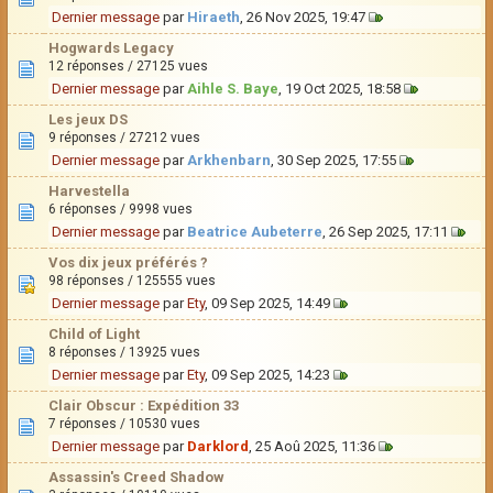
Dernier message
par
Hiraeth
, 26 Nov 2025, 19:47
Hogwards Legacy
12 réponses / 27125 vues
Dernier message
par
Aihle S. Baye
, 19 Oct 2025, 18:58
Les jeux DS
9 réponses / 27212 vues
Dernier message
par
Arkhenbarn
, 30 Sep 2025, 17:55
Harvestella
6 réponses / 9998 vues
Dernier message
par
Beatrice Aubeterre
, 26 Sep 2025, 17:11
Vos dix jeux préférés ?
98 réponses / 125555 vues
Dernier message
par
Ety
, 09 Sep 2025, 14:49
Child of Light
8 réponses / 13925 vues
Dernier message
par
Ety
, 09 Sep 2025, 14:23
Clair Obscur : Expédition 33
7 réponses / 10530 vues
Dernier message
par
Darklord
, 25 Aoû 2025, 11:36
Assassin's Creed Shadow