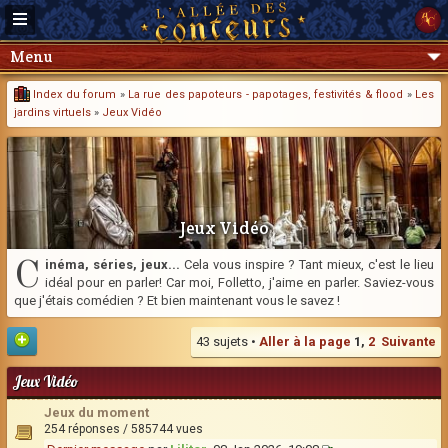
Menu
Index du forum
»
La rue des papoteurs - papotages, festivités & flood
»
Les
jardins virtuels
»
Jeux Vidéo
Jeux Vidéo
C
inéma, séries, jeux...
Cela vous inspire ? Tant mieux, c'est le lieu
idéal pour en parler! Car moi, Folletto, j'aime en parler. Saviez-vous
que j'étais comédien ? Et bien maintenant vous le savez !
43 sujets •
Aller à la page
1
,
2
Suivante
Jeux Vidéo
Jeux du moment
254 réponses / 585744 vues