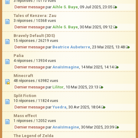
3 réponses / 10110 vues
Dernier message
par
Aihle S. Baye
, 09 Juil 2025, 23:05
Tales of Kenzera: Zau
3 réponses / 10368 vues
Dernier message
par
Aihle S. Baye
, 30 Mai 2025, 09:12
Bravely Default (3DS)
15 réponses / 26219 vues
Dernier message
par
Beatrice Aubeterre
, 23 Mai 2025, 13:48
Palia
4 réponses / 13934 vues
Dernier message
par
AnaïsImagine
, 14 Mai 2025, 14:14
Minecraft
48 réponses / 63982 vues
Dernier message
par
Lilitor
, 10 Mai 2025, 23:13
Split Fiction
10 réponses / 11824 vues
Dernier message
par
Yuedra
, 30 Avr 2025, 18:04
Mass effect
1 réponses / 12052 vues
Dernier message
par
AnaïsImagine
, 30 Mar 2025, 20:39
The Legend of Zelda