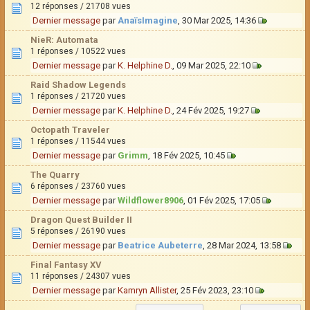
12 réponses / 21708 vues
Dernier message
par
AnaïsImagine
, 30 Mar 2025, 14:36
NieR: Automata
1 réponses / 10522 vues
Dernier message
par
K. Helphine D.
, 09 Mar 2025, 22:10
Raid Shadow Legends
1 réponses / 21720 vues
Dernier message
par
K. Helphine D.
, 24 Fév 2025, 19:27
Octopath Traveler
1 réponses / 11544 vues
Dernier message
par
Grimm
, 18 Fév 2025, 10:45
The Quarry
6 réponses / 23760 vues
Dernier message
par
Wildflower8906
, 01 Fév 2025, 17:05
Dragon Quest Builder II
5 réponses / 26190 vues
Dernier message
par
Beatrice Aubeterre
, 28 Mar 2024, 13:58
Final Fantasy XV
11 réponses / 24307 vues
Dernier message
par
Kamryn Allister
, 25 Fév 2023, 23:10