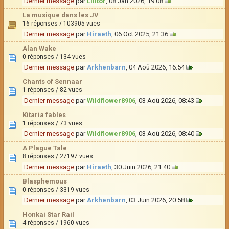
Dernier message
par
Lilitor
, 08 Jan 2026, 19:08
La musique dans les JV
16 réponses / 103905 vues
Dernier message
par
Hiraeth
, 06 Oct 2025, 21:36
Alan Wake
0 réponses / 134 vues
Dernier message
par
Arkhenbarn
, 04 Aoû 2026, 16:54
Chants of Sennaar
1 réponses / 82 vues
Dernier message
par
Wildflower8906
, 03 Aoû 2026, 08:43
Kitaria fables
1 réponses / 73 vues
Dernier message
par
Wildflower8906
, 03 Aoû 2026, 08:40
A Plague Tale
8 réponses / 27197 vues
Dernier message
par
Hiraeth
, 30 Juin 2026, 21:40
Blasphemous
0 réponses / 3319 vues
Dernier message
par
Arkhenbarn
, 03 Juin 2026, 20:58
Honkai Star Rail
4 réponses / 1960 vues