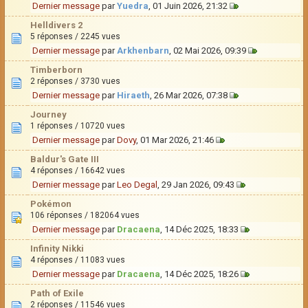
Dernier message
par
Yuedra
, 01 Juin 2026, 21:32
Helldivers 2
5 réponses / 2245 vues
Dernier message
par
Arkhenbarn
, 02 Mai 2026, 09:39
Timberborn
2 réponses / 3730 vues
Dernier message
par
Hiraeth
, 26 Mar 2026, 07:38
Journey
1 réponses / 10720 vues
Dernier message
par
Dovy
, 01 Mar 2026, 21:46
Baldur's Gate III
4 réponses / 16642 vues
Dernier message
par
Leo Degal
, 29 Jan 2026, 09:43
Pokémon
106 réponses / 182064 vues
Dernier message
par
Dracaena
, 14 Déc 2025, 18:33
Infinity Nikki
4 réponses / 11083 vues
Dernier message
par
Dracaena
, 14 Déc 2025, 18:26
Path of Exile
2 réponses / 11546 vues