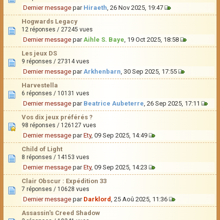
Dernier message
par
Hiraeth
, 26 Nov 2025, 19:47
Hogwards Legacy
12 réponses / 27245 vues
Dernier message
par
Aihle S. Baye
, 19 Oct 2025, 18:58
Les jeux DS
9 réponses / 27314 vues
Dernier message
par
Arkhenbarn
, 30 Sep 2025, 17:55
Harvestella
6 réponses / 10131 vues
Dernier message
par
Beatrice Aubeterre
, 26 Sep 2025, 17:11
Vos dix jeux préférés ?
98 réponses / 126127 vues
Dernier message
par
Ety
, 09 Sep 2025, 14:49
Child of Light
8 réponses / 14153 vues
Dernier message
par
Ety
, 09 Sep 2025, 14:23
Clair Obscur : Expédition 33
7 réponses / 10628 vues
Dernier message
par
Darklord
, 25 Aoû 2025, 11:36
Assassin's Creed Shadow