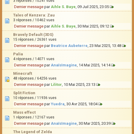
3 réponses / 10241 vues
Dernier message
par
Aihle S. Baye
, 09 Juil 2025, 23:05
Tales of Kenzera: Zau
3 réponses / 10462 vues
Dernier message
par
Aihle S. Baye
, 30 Mai 2025, 09:12
Bravely Default (3DS)
15 réponses / 26361 vues
Dernier message
par
Beatrice Aubeterre
, 23 Mai 2025, 13:48
Palia
4 réponses / 14071 vues
Dernier message
par
AnaïsImagine
, 14 Mai 2025, 14:14
Minecraft
48 réponses / 64256 vues
Dernier message
par
Lilitor
, 10 Mai 2025, 23:13
Split Fiction
10 réponses / 11936 vues
Dernier message
par
Yuedra
, 30 Avr 2025, 18:04
Mass effect
1 réponses / 12167 vues
Dernier message
par
AnaïsImagine
, 30 Mar 2025, 20:39
The Legend of Zelda