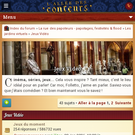
Menu
Index du forum
»
La rue des papoteurs - papotages, festivités & flood
»
Les
jardins virtuels
»
Jeux Vidéo
Jeux Vidéo
C
inéma, séries, jeux...
Cela vous inspire ? Tant mieux, c'est le lieu
idéal pour en parler! Car moi, Folletto, j'aime en parler. Saviez-vous
que j'étais comédien ? Et bien maintenant vous le savez !
43 sujets •
Aller à la page
1
,
2
Suivante
Jeux Vidéo
Jeux du moment
254 réponses / 586732 vues