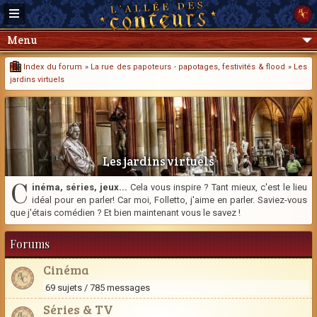
Menu
Index du forum
»
La rue des papoteurs - papotages, festivités & flood
»
Les
jardins virtuels
Les jardins virtuels
C
inéma, séries, jeux...
Cela vous inspire ? Tant mieux, c'est le lieu
idéal pour en parler! Car moi, Folletto, j'aime en parler. Saviez-vous
que j'étais comédien ? Et bien maintenant vous le savez !
Forums
Cinéma
69 sujets / 785 messages
Séries & TV