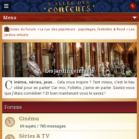
Menu
Index du forum
»
La rue des papoteurs - papotages, festivités & flood
»
Les
jardins virtuels
Les jardins virtuels
C
inéma, séries, jeux...
Cela vous inspire ? Tant mieux, c'est le lieu
idéal pour en parler! Car moi, Folletto, j'aime en parler. Saviez-vous
que j'étais comédien ? Et bien maintenant vous le savez !
Forums
Cinéma
69 sujets / 785 messages
Séries & TV