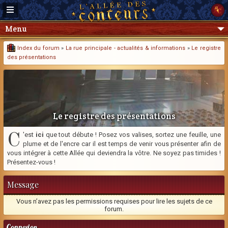
Menu
Index du forum
»
La rue principale - actualités & informations
»
Le registre
des présentations
Le registre des présentations
C
'est
ici
que tout débute ! Posez vos valises, sortez une feuille, une
plume et de l'encre car il est temps de venir vous présenter afin de
vous intégrer à cette Allée qui deviendra la vôtre. Ne soyez pas timides !
Présentez-vous !
Message
Vous n’avez pas les permissions requises pour lire les sujets de ce
forum.
Connexion