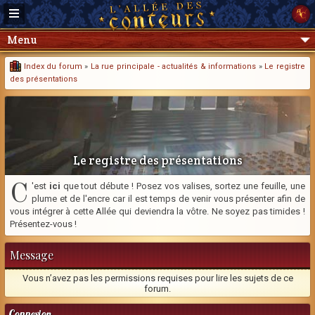
Menu
Index du forum
»
La rue principale - actualités & informations
»
Le registre
des présentations
Le registre des présentations
C
'est
ici
que tout débute ! Posez vos valises, sortez une feuille, une
plume et de l'encre car il est temps de venir vous présenter afin de
vous intégrer à cette Allée qui deviendra la vôtre. Ne soyez pas timides !
Présentez-vous !
Message
Vous n’avez pas les permissions requises pour lire les sujets de ce
forum.
Connexion