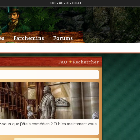
es
Parchemins
Forums
FAQ
Rechercher
viez-vous que j'étais comédien ? Et bien maintenant vous