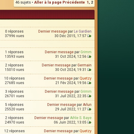
46 sujets •
Aller à la page
Précédente
1
,
2
0 réponses
Dernier message
par
Le Gardien
37996 vues
30 Déc 2015, 17:57
1 réponses
Dernier message
par
Grimm
13593 vues
31 Oct 2024, 12:56
2 réponses
Dernier message
par
Germain
15010 vues
30 Oct 2024, 19:31
10 réponses
Dernier message
par
Quetzy
27685 vues
21 Fév 2024, 19:56
3 réponses
Dernier message
par
Grimm
26701 vues
31 Juil 2022, 22:35
5 réponses
Dernier message
par
Arlun
25520 vues
29 Juil 2022, 11:27
2 réponses
Dernier message
par
Aihle S. Baye
24970 vues
06 Juin 2022, 13:05
12 réponses
Dernier message
par
Quetzy