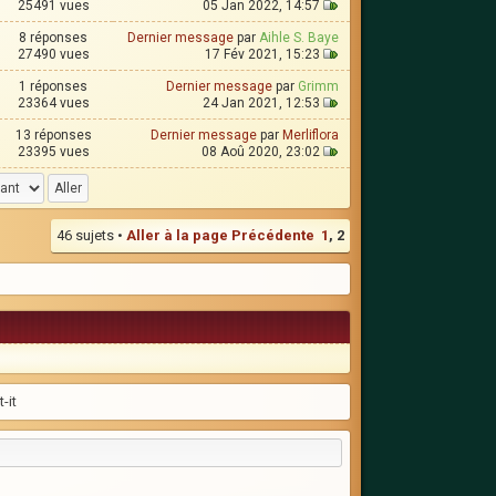
25491 vues
05 Jan 2022, 14:57
8 réponses
Dernier message
par
Aihle S. Baye
27490 vues
17 Fév 2021, 15:23
1 réponses
Dernier message
par
Grimm
23364 vues
24 Jan 2021, 12:53
13 réponses
Dernier message
par
Merliflora
23395 vues
08 Aoû 2020, 23:02
46 sujets •
Aller à la page
Précédente
1
,
2
-it