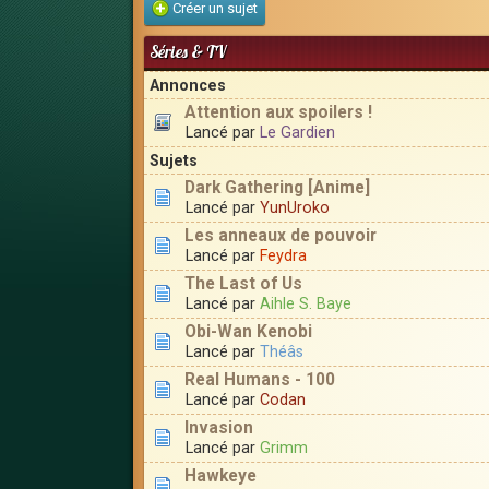
Créer un sujet
Séries & TV
Annonces
Attention aux spoilers !
Lancé par
Le Gardien
Sujets
Dark Gathering [Anime]
Lancé par
YunUroko
Les anneaux de pouvoir
Lancé par
Feydra
The Last of Us
Lancé par
Aihle S. Baye
Obi-Wan Kenobi
Lancé par
Théâs
Real Humans - 100
Lancé par
Codan
Invasion
Lancé par
Grimm
Hawkeye