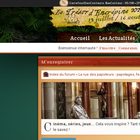
Accueil
Les Actualités
S'inscrire
Connexion
Bienvenue internaute !
M’enregistrer
Index du forum
»
La rue des papoteurs - papotages, fes
C
inéma, séries, jeux...
Cela vous inspire ? Tant m
le savez !