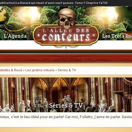
L'Agenda
Les Trois Ru
tivités & flood
»
Les jardins virtuels
»
Séries & TV
Séries & TV
ieux, c'est le lieu idéal pour en parler! Car moi, Folletto, j'aime en parler. Sa