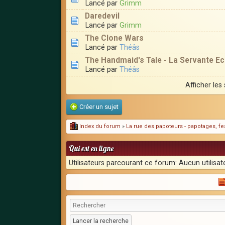
Lancé par
Grimm
Daredevil
Lancé par
Grimm
The Clone Wars
Lancé par
Théâs
The Handmaid's Tale - La Servante Ec
Lancé par
Théâs
Afficher les
Créer un sujet
Index du forum
»
La rue des papoteurs - papotages, fes
Qui est en ligne
Utilisateurs parcourant ce forum: Aucun utilisate