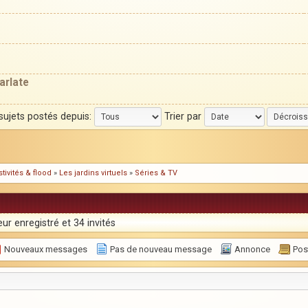
arlate
 sujets postés depuis:
Trier par
tivités & flood
»
Les jardins virtuels
»
Séries & TV
ur enregistré et 34 invités
Nouveaux messages
Pas de nouveau message
Annonce
Post