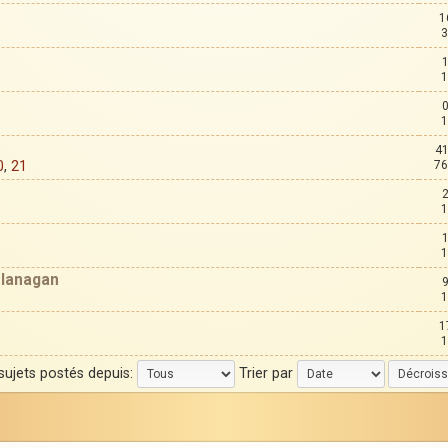
1
3
1
1
41
0
,
21
76
1
1
Flanagan
1
1
1
 sujets postés depuis:
Trier par