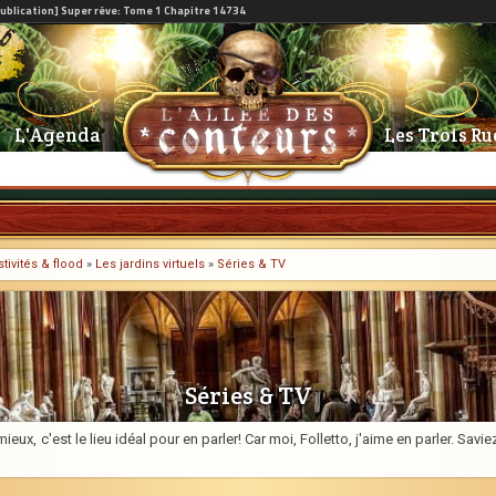
L'Agenda
Les Trois Ru
tivités & flood
»
Les jardins virtuels
»
Séries & TV
Séries & TV
ieux, c'est le lieu idéal pour en parler! Car moi, Folletto, j'aime en parler. Sa