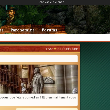
es
Parchemins
Forums
FAQ
Rechercher
viez-vous que j'étais comédien ? Et bien maintenant vous