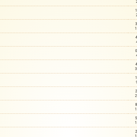
1
3
2
1
1
1