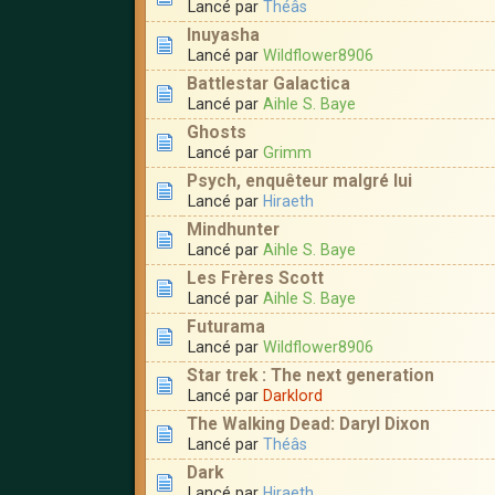
Lancé par
Théâs
Inuyasha
Lancé par
Wildflower8906
Battlestar Galactica
Lancé par
Aihle S. Baye
Ghosts
Lancé par
Grimm
Psych, enquêteur malgré lui
Lancé par
Hiraeth
Mindhunter
Lancé par
Aihle S. Baye
Les Frères Scott
Lancé par
Aihle S. Baye
Futurama
Lancé par
Wildflower8906
Star trek : The next generation
Lancé par
Darklord
The Walking Dead: Daryl Dixon
Lancé par
Théâs
Dark
Lancé par
Hiraeth