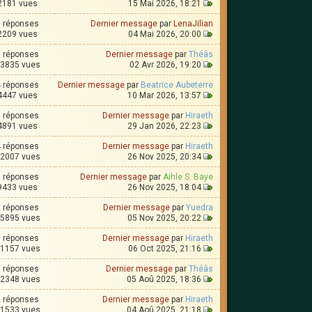
2181 vues
15 Mai 2026, 18:21
1 réponses
Dernier message
par
LenaJilian
2209 vues
04 Mai 2026, 20:00
3 réponses
Dernier message
par
Théâs
3835 vues
02 Avr 2026, 19:20
4 réponses
Dernier message
par
Beatrice Aubeterre
4447 vues
10 Mar 2026, 13:57
0 réponses
Dernier message
par
Hiraeth
4891 vues
29 Jan 2026, 22:23
4 réponses
Dernier message
par
Hiraeth
2007 vues
26 Nov 2025, 20:34
1 réponses
Dernier message
par
Aihle S. Baye
9433 vues
26 Nov 2025, 18:04
2 réponses
Dernier message
par
Yuedra
5895 vues
05 Nov 2025, 20:22
8 réponses
Dernier message
par
Hiraeth
1157 vues
06 Oct 2025, 21:16
5 réponses
Dernier message
par
Théâs
2348 vues
05 Aoû 2025, 18:36
2 réponses
Dernier message
par
Hiraeth
1533 vues
04 Aoû 2025, 21:18