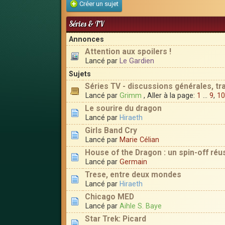
Créer un sujet
Séries & TV
Annonces
Attention aux spoilers !
Lancé par
Le Gardien
Sujets
Séries TV - discussions générales, trai
Lancé par
Grimm
, Aller à la page:
1
...
9
,
10
Le sourire du dragon
Lancé par
Hiraeth
Girls Band Cry
Lancé par
Marie Célian
House of the Dragon : un spin-off ré
Lancé par
Germain
Trese, entre deux mondes
Lancé par
Hiraeth
Chicago MED
Lancé par
Aihle S. Baye
Star Trek: Picard