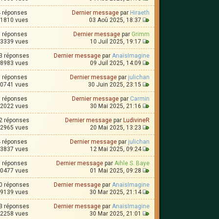
4 réponses
Dernier message
par
Hiraeth
1810 vues
03 Aoû 2025, 18:37
3 réponses
Dernier message
par
Grimm
3339 vues
10 Juil 2025, 19:17
3 réponses
Dernier message
par
AnaïsImagine
8983 vues
09 Juil 2025, 14:09
7 réponses
Dernier message
par
julichan
0741 vues
30 Juin 2025, 23:15
1 réponses
Dernier message
par
Carmin
2022 vues
30 Mai 2025, 21:16
2 réponses
Dernier message
par
LudivineR
2965 vues
20 Mai 2025, 13:23
4 réponses
Dernier message
par
julichan
3837 vues
12 Mai 2025, 09:24
6 réponses
Dernier message
par
Aihle S. Baye
0477 vues
01 Mai 2025, 09:28
0 réponses
Dernier message
par
AnaïsImagine
9139 vues
30 Mar 2025, 21:14
3 réponses
Dernier message
par
AnaïsImagine
2258 vues
30 Mar 2025, 21:01