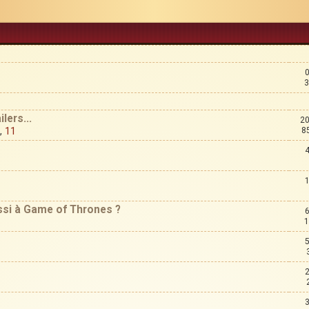
3
lers...
20
,
11
8
ussi à Game of Thrones ?
1