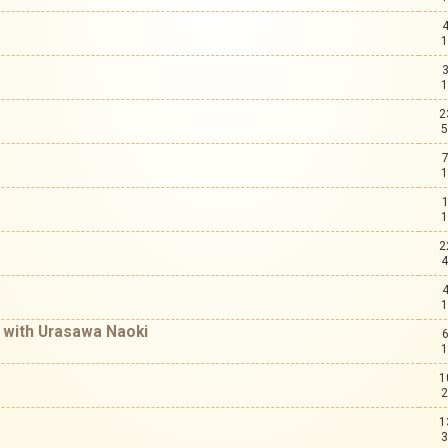
1
1
2
5
1
1
2
4
1
 with Urasawa Naoki
1
1
2
1
3