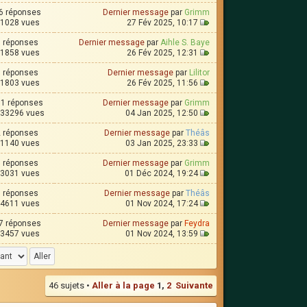
6 réponses
Dernier message
par
Grimm
1028 vues
27 Fév 2025, 10:17
1 réponses
Dernier message
par
Aihle S. Baye
1858 vues
26 Fév 2025, 12:31
0 réponses
Dernier message
par
Lilitor
1803 vues
26 Fév 2025, 11:56
1 réponses
Dernier message
par
Grimm
33296 vues
04 Jan 2025, 12:50
2 réponses
Dernier message
par
Théâs
1140 vues
03 Jan 2025, 23:33
1 réponses
Dernier message
par
Grimm
3031 vues
01 Déc 2024, 19:24
9 réponses
Dernier message
par
Théâs
4611 vues
01 Nov 2024, 17:24
7 réponses
Dernier message
par
Feydra
3457 vues
01 Nov 2024, 13:59
46 sujets •
Aller à la page
1
,
2
Suivante