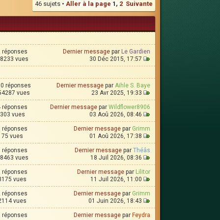
46 sujets •
Aller à la page
1
,
2
Suivante
0 réponses
Dernier message
par
Le Gardien
8233 vues
30 Déc 2015, 17:57
0 réponses
Dernier message
par
Aihle S. Baye
54287 vues
23 Avr 2025, 19:33
4 réponses
Dernier message
par
Wildflower8906
303 vues
03 Aoû 2026, 08:46
1 réponses
Dernier message
par
Grimm
75 vues
01 Aoû 2026, 17:38
6 réponses
Dernier message
par
Théâs
8463 vues
18 Juil 2026, 08:36
5 réponses
Dernier message
par
Lilitor
3175 vues
11 Juil 2026, 11:00
2 réponses
Dernier message
par
Grimm
2114 vues
01 Juin 2026, 18:43
3 réponses
Dernier message
par
Feydra