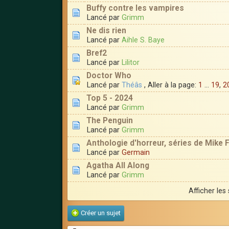
Buffy contre les vampires
Lancé par
Grimm
Ne dis rien
Lancé par
Aihle S. Baye
Bref2
Lancé par
Lilitor
Doctor Who
Lancé par
Théâs
, Aller à la page:
1
...
19
,
2
Top 5 - 2024
Lancé par
Grimm
The Penguin
Lancé par
Grimm
Anthologie d'horreur, séries de Mike 
Lancé par
Germain
Agatha All Along
Lancé par
Grimm
Afficher les
Créer un sujet