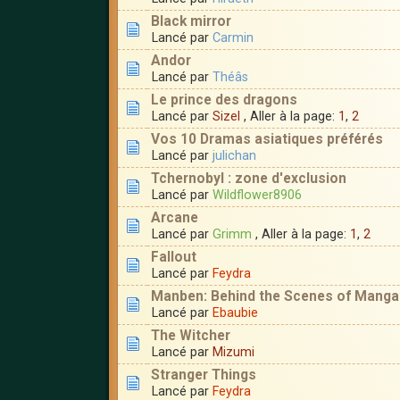
Black mirror
Lancé par
Carmin
Andor
Lancé par
Théâs
Le prince des dragons
Lancé par
Sizel
, Aller à la page:
1
,
2
Vos 10 Dramas asiatiques préférés
Lancé par
julichan
Tchernobyl : zone d'exclusion
Lancé par
Wildflower8906
Arcane
Lancé par
Grimm
, Aller à la page:
1
,
2
Fallout
Lancé par
Feydra
Manben: Behind the Scenes of Manga
Lancé par
Ebaubie
The Witcher
Lancé par
Mizumi
Stranger Things
Lancé par
Feydra