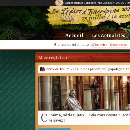
Accueil
Les Actualités
S'inscrire
Connexion
Bienvenue internaute !
M’enregistrer
Index du forum
»
La rue des papoteurs - papotages, fes
C
inéma, séries, jeux...
Cela vous inspire ? Tant m
le savez !