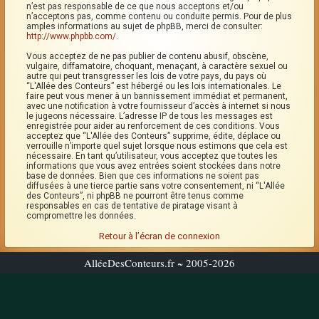
n’est pas responsable de ce que nous acceptons et/ou
n’acceptons pas, comme contenu ou conduite permis. Pour de plus
amples informations au sujet de phpBB, merci de consulter:
http://www.phpbb.com/
.
Vous acceptez de ne pas publier de contenu abusif, obscène,
vulgaire, diffamatoire, choquant, menaçant, à caractère sexuel ou
autre qui peut transgresser les lois de votre pays, du pays où
“L'Allée des Conteurs” est hébergé ou les lois internationales. Le
faire peut vous mener à un bannissement immédiat et permanent,
avec une notification à votre fournisseur d’accès à internet si nous
le jugeons nécessaire. L’adresse IP de tous les messages est
enregistrée pour aider au renforcement de ces conditions. Vous
acceptez que “L'Allée des Conteurs” supprime, édite, déplace ou
verrouille n’importe quel sujet lorsque nous estimons que cela est
nécessaire. En tant qu’utilisateur, vous acceptez que toutes les
informations que vous avez entrées soient stockées dans notre
base de données. Bien que ces informations ne soient pas
diffusées à une tierce partie sans votre consentement, ni “L'Allée
des Conteurs”, ni phpBB ne pourront être tenus comme
responsables en cas de tentative de piratage visant à
compromettre les données.
Retour à l’écran de connexion
AlléeDesConteurs.fr ~ 2005-2026