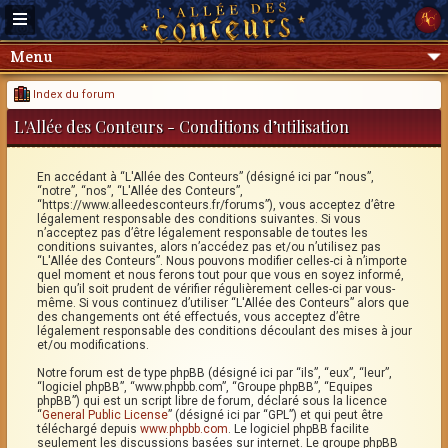
Menu
Index du forum
L'Allée des Conteurs - Conditions d’utilisation
En accédant à “L'Allée des Conteurs” (désigné ici par “nous”,
“notre”, “nos”, “L'Allée des Conteurs”,
“https://www.alleedesconteurs.fr/forums”), vous acceptez d’être
légalement responsable des conditions suivantes. Si vous
n’acceptez pas d’être légalement responsable de toutes les
conditions suivantes, alors n’accédez pas et/ou n’utilisez pas
“L'Allée des Conteurs”. Nous pouvons modifier celles-ci à n’importe
quel moment et nous ferons tout pour que vous en soyez informé,
bien qu’il soit prudent de vérifier régulièrement celles-ci par vous-
même. Si vous continuez d’utiliser “L'Allée des Conteurs” alors que
des changements ont été effectués, vous acceptez d’être
légalement responsable des conditions découlant des mises à jour
et/ou modifications.
Notre forum est de type phpBB (désigné ici par “ils”, “eux”, “leur”,
“logiciel phpBB”, “www.phpbb.com”, “Groupe phpBB”, “Equipes
phpBB”) qui est un script libre de forum, déclaré sous la licence
“
General Public License
” (désigné ici par “GPL”) et qui peut être
téléchargé depuis
www.phpbb.com
. Le logiciel phpBB facilite
seulement les discussions basées sur internet. Le groupe phpBB