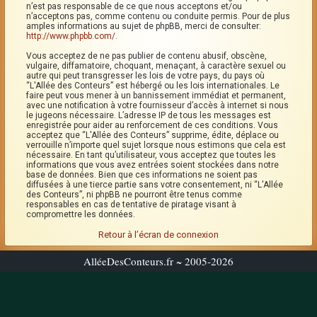
n’est pas responsable de ce que nous acceptons et/ou
n’acceptons pas, comme contenu ou conduite permis. Pour de plus
amples informations au sujet de phpBB, merci de consulter:
http://www.phpbb.com/
.
Vous acceptez de ne pas publier de contenu abusif, obscène,
vulgaire, diffamatoire, choquant, menaçant, à caractère sexuel ou
autre qui peut transgresser les lois de votre pays, du pays où
“L'Allée des Conteurs” est hébergé ou les lois internationales. Le
faire peut vous mener à un bannissement immédiat et permanent,
avec une notification à votre fournisseur d’accès à internet si nous
le jugeons nécessaire. L’adresse IP de tous les messages est
enregistrée pour aider au renforcement de ces conditions. Vous
acceptez que “L'Allée des Conteurs” supprime, édite, déplace ou
verrouille n’importe quel sujet lorsque nous estimons que cela est
nécessaire. En tant qu’utilisateur, vous acceptez que toutes les
informations que vous avez entrées soient stockées dans notre
base de données. Bien que ces informations ne soient pas
diffusées à une tierce partie sans votre consentement, ni “L'Allée
des Conteurs”, ni phpBB ne pourront être tenus comme
responsables en cas de tentative de piratage visant à
compromettre les données.
Retour à l’écran de connexion
AlléeDesConteurs.fr ~ 2005-2026