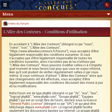
Menu
Index du forum
L'Allée des Conteurs - Conditions d’utilisation
En accédant à “L'Allée des Conteurs” (désigné ici par “nous”,
“notre”, “nos”, “L'Allée des Conteurs”,
“https://www.alleedesconteurs.fr/forums”), vous acceptez d’être
légalement responsable des conditions suivantes. Si vous
n’acceptez pas d’être légalement responsable de toutes les
conditions suivantes, alors n’accédez pas et/ou n’utilisez pas
“L'Allée des Conteurs”. Nous pouvons modifier celles-ci à n’importe
quel moment et nous ferons tout pour que vous en soyez informé,
bien qu’il soit prudent de vérifier régulièrement celles-ci par vous-
même. Si vous continuez d’utiliser “L'Allée des Conteurs” alors que
des changements ont été effectués, vous acceptez d’être
légalement responsable des conditions découlant des mises à jour
et/ou modifications.
Notre forum est de type phpBB (désigné ici par “ils”, “eux”, “leur”,
“logiciel phpBB”, “www.phpbb.com”, “Groupe phpBB”, “Equipes
phpBB”) qui est un script libre de forum, déclaré sous la licence
“
General Public License
” (désigné ici par “GPL”) et qui peut être
téléchargé depuis
www.phpbb.com
. Le logiciel phpBB facilite
seulement les discussions basées sur internet. Le groupe phpBB