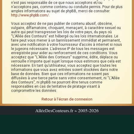
n’est pas responsable de ce que nous acceptons et/ou
n’acceptons pas, comme contenu ou conduite permis. Pour de plus
amples informations au sujet de phpBB, merci de consulter:
http://www.phpbb.com/
.
Vous acceptez de ne pas publier de contenu abusif, obscène,
vulgaire, diffamatoire, choquant, menaçant, à caractère sexuel ou
autre qui peut transgresser les lois de votre pays, du pays où
“L'Allée des Conteurs” est hébergé ou les lois internationales. Le
faire peut vous mener à un bannissement immédiat et permanent,
avec une notification à votre fournisseur d’accès à internet si nous
le jugeons nécessaire. L’adresse IP de tous les messages est
enregistrée pour aider au renforcement de ces conditions. Vous
acceptez que “L'Allée des Conteurs” supprime, édite, déplace ou
verrouille n’importe quel sujet lorsque nous estimons que cela est
nécessaire. En tant qu’utilisateur, vous acceptez que toutes les
informations que vous avez entrées soient stockées dans notre
base de données. Bien que ces informations ne soient pas
diffusées à une tierce partie sans votre consentement, ni “L'Allée
des Conteurs”, ni phpBB ne pourront être tenus comme
responsables en cas de tentative de piratage visant à
compromettre les données.
Retour à l’écran de connexion
AlléeDesConteurs.fr ~ 2005-2026