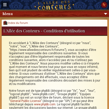
Menu
Index du forum
L'Allée des Conteurs - Conditions d’utilisation
En accédant à “L'Allée des Conteurs” (désigné ici par “nous”,
“notre”, “nos”, “L'Allée des Conteurs”,
“https://www.alleedesconteurs.fr/forums”), vous acceptez d’être
légalement responsable des conditions suivantes. Si vous
n’acceptez pas d’être légalement responsable de toutes les
conditions suivantes, alors n’accédez pas et/ou n’utilisez pas
“L'Allée des Conteurs”. Nous pouvons modifier celles-ci à n’importe
quel moment et nous ferons tout pour que vous en soyez informé,
bien qu’il soit prudent de vérifier régulièrement celles-ci par vous-
même. Si vous continuez d’utiliser “L'Allée des Conteurs” alors que
des changements ont été effectués, vous acceptez d’être
légalement responsable des conditions découlant des mises à jour
et/ou modifications.
Notre forum est de type phpBB (désigné ici par “ils”, “eux”, “leur”,
“logiciel phpBB”, “www.phpbb.com”, “Groupe phpBB”, “Equipes
phpBB”) qui est un script libre de forum, déclaré sous la licence
“
General Public License
” (désigné ici par “GPL”) et qui peut être
téléchargé depuis
www.phpbb.com
. Le logiciel phpBB facilite
seulement les discussions basées sur internet. Le groupe phpBB