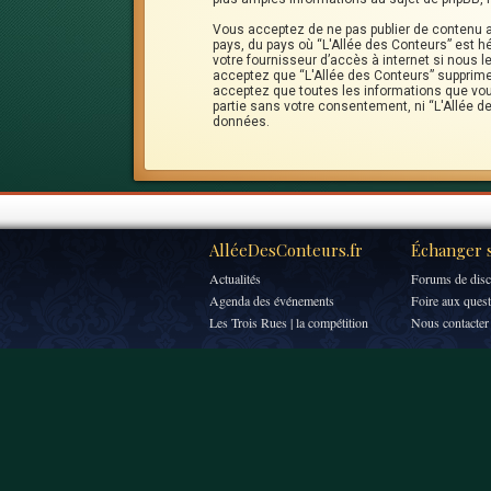
Vous acceptez de ne pas publier de contenu ab
pays, du pays où “L'Allée des Conteurs” est h
votre fournisseur d’accès à internet si nous
acceptez que “L'Allée des Conteurs” supprime,
acceptez que toutes les informations que vou
partie sans votre consentement, ni “L'Allée 
données.
AlléeDesConteurs.fr
Échanger s
Actualités
Forums de disc
Agenda des événements
Foire aux ques
Les Trois Rues | la compétition
Nous contacter