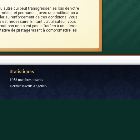
 autre qui peut transgresser les lois de votre
mmédiat et permanent, avec une notification à
ider au renforcement de ces conditions. Vous
est nécessaire. En tant qu’utilisateur, vous
mations ne soient pas diffusées à une tierce
tative de piratage visant à compromettre les
Statistiques
1058 membres inscrits
Dernier inscrit:
Angelino