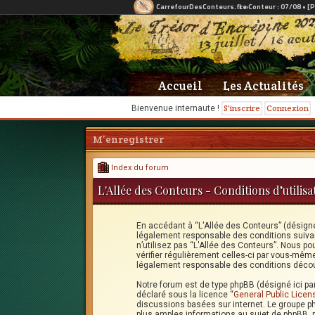
Accueil
Les Actualités
S'inscrire
Connexion
Bienvenue internaute !
M’enregistrer
Index du forum
L'Allée des Conteurs - Conditions d’utilisa
En accédant à “L'Allée des Conteurs” (désigné 
légalement responsable des conditions suivan
n’utilisez pas “L'Allée des Conteurs”. Nous po
vérifier régulièrement celles-ci par vous-mêm
légalement responsable des conditions découl
Notre forum est de type phpBB (désigné ici par 
déclaré sous la licence “
General Public Licen
discussions basées sur internet. Le groupe 
plus amples informations au sujet de phpBB, 