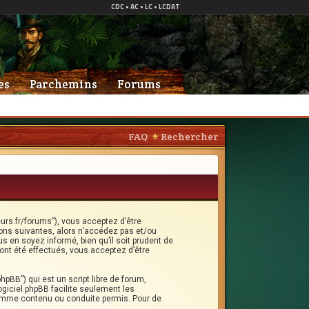
es
Parchemins
Forums
FAQ
Rechercher
eurs.fr/forums”), vous acceptez d’être
ons suivantes, alors n’accédez pas et/ou
s en soyez informé, bien qu’il soit prudent de
ont été effectués, vous acceptez d’être
hpBB”) qui est un script libre de forum,
logiciel phpBB facilite seulement les
omme contenu ou conduite permis. Pour de