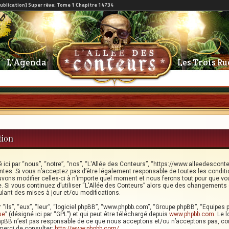
L'Agenda
Les Trois Ru
tion
ici par “nous”, “notre”, “nos”, “L'Allée des Conteurs”, “https://www.alleedescont
tes. Si vous n’acceptez pas d’être légalement responsable de toutes les conditi
uvons modifier celles-ci à n’importe quel moment et nous ferons tout pour que vou
e. Si vous continuez d’utiliser “L'Allée des Conteurs” alors que des changements 
ant des mises à jour et/ou modifications.
“ils”, “eux”, “leur”, “logiciel phpBB”, “www.phpbb.com”, “Groupe phpBB”, “Equipes p
se
” (désigné ici par “GPL”) et qui peut être téléchargé depuis
www.phpbb.com
. Le 
phpBB n’est pas responsable de ce que nous acceptons et/ou n’acceptons pas, c
merci de consulter:
http://www.phpbb.com/
.