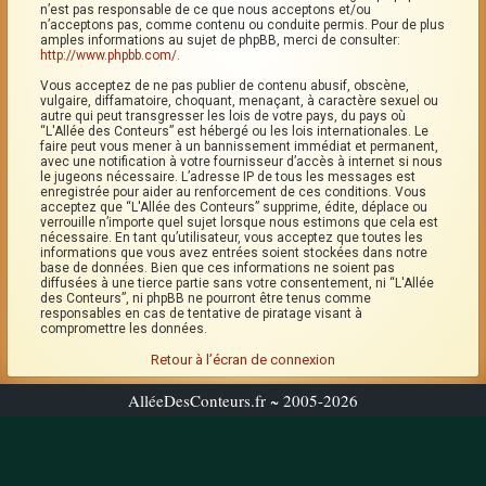
n’est pas responsable de ce que nous acceptons et/ou
n’acceptons pas, comme contenu ou conduite permis. Pour de plus
amples informations au sujet de phpBB, merci de consulter:
http://www.phpbb.com/
.
Vous acceptez de ne pas publier de contenu abusif, obscène,
vulgaire, diffamatoire, choquant, menaçant, à caractère sexuel ou
autre qui peut transgresser les lois de votre pays, du pays où
“L'Allée des Conteurs” est hébergé ou les lois internationales. Le
faire peut vous mener à un bannissement immédiat et permanent,
avec une notification à votre fournisseur d’accès à internet si nous
le jugeons nécessaire. L’adresse IP de tous les messages est
enregistrée pour aider au renforcement de ces conditions. Vous
acceptez que “L'Allée des Conteurs” supprime, édite, déplace ou
verrouille n’importe quel sujet lorsque nous estimons que cela est
nécessaire. En tant qu’utilisateur, vous acceptez que toutes les
informations que vous avez entrées soient stockées dans notre
base de données. Bien que ces informations ne soient pas
diffusées à une tierce partie sans votre consentement, ni “L'Allée
des Conteurs”, ni phpBB ne pourront être tenus comme
responsables en cas de tentative de piratage visant à
compromettre les données.
Retour à l’écran de connexion
AlléeDesConteurs.fr ~ 2005-2026