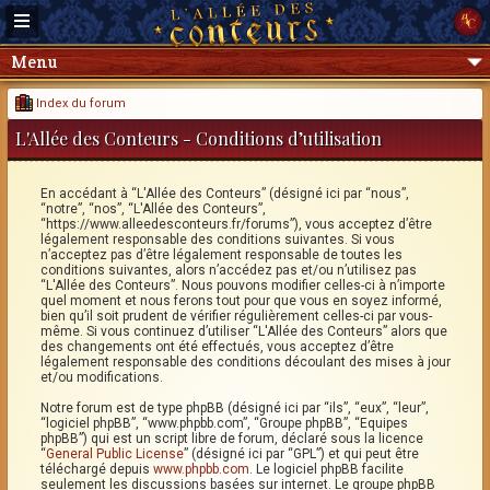
Menu
Index du forum
L'Allée des Conteurs - Conditions d’utilisation
En accédant à “L'Allée des Conteurs” (désigné ici par “nous”,
“notre”, “nos”, “L'Allée des Conteurs”,
“https://www.alleedesconteurs.fr/forums”), vous acceptez d’être
légalement responsable des conditions suivantes. Si vous
n’acceptez pas d’être légalement responsable de toutes les
conditions suivantes, alors n’accédez pas et/ou n’utilisez pas
“L'Allée des Conteurs”. Nous pouvons modifier celles-ci à n’importe
quel moment et nous ferons tout pour que vous en soyez informé,
bien qu’il soit prudent de vérifier régulièrement celles-ci par vous-
même. Si vous continuez d’utiliser “L'Allée des Conteurs” alors que
des changements ont été effectués, vous acceptez d’être
légalement responsable des conditions découlant des mises à jour
et/ou modifications.
Notre forum est de type phpBB (désigné ici par “ils”, “eux”, “leur”,
“logiciel phpBB”, “www.phpbb.com”, “Groupe phpBB”, “Equipes
phpBB”) qui est un script libre de forum, déclaré sous la licence
“
General Public License
” (désigné ici par “GPL”) et qui peut être
téléchargé depuis
www.phpbb.com
. Le logiciel phpBB facilite
seulement les discussions basées sur internet. Le groupe phpBB