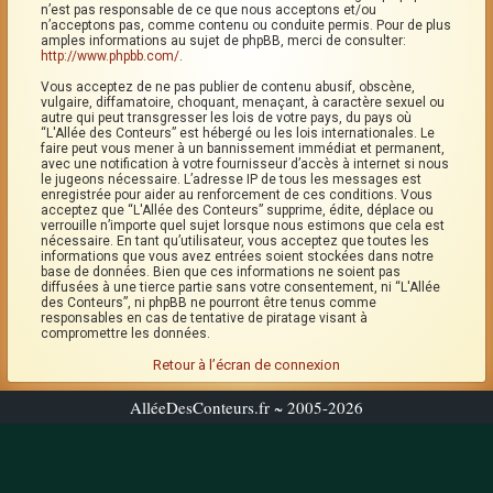
n’est pas responsable de ce que nous acceptons et/ou
n’acceptons pas, comme contenu ou conduite permis. Pour de plus
amples informations au sujet de phpBB, merci de consulter:
http://www.phpbb.com/
.
Vous acceptez de ne pas publier de contenu abusif, obscène,
vulgaire, diffamatoire, choquant, menaçant, à caractère sexuel ou
autre qui peut transgresser les lois de votre pays, du pays où
“L'Allée des Conteurs” est hébergé ou les lois internationales. Le
faire peut vous mener à un bannissement immédiat et permanent,
avec une notification à votre fournisseur d’accès à internet si nous
le jugeons nécessaire. L’adresse IP de tous les messages est
enregistrée pour aider au renforcement de ces conditions. Vous
acceptez que “L'Allée des Conteurs” supprime, édite, déplace ou
verrouille n’importe quel sujet lorsque nous estimons que cela est
nécessaire. En tant qu’utilisateur, vous acceptez que toutes les
informations que vous avez entrées soient stockées dans notre
base de données. Bien que ces informations ne soient pas
diffusées à une tierce partie sans votre consentement, ni “L'Allée
des Conteurs”, ni phpBB ne pourront être tenus comme
responsables en cas de tentative de piratage visant à
compromettre les données.
Retour à l’écran de connexion
AlléeDesConteurs.fr ~ 2005-2026