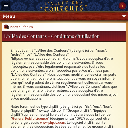
Menu
Index du forum
L'Allée des Conteurs - Conditions d’utilisation
En accédant à “L'Allée des Conteurs” (désigné ici par “nous”,
“notre”, “nos”, “L'Allée des Conteurs”,
“https://www.alleedesconteurs.fr/forums”), vous acceptez d’être
légalement responsable des conditions suivantes. Si vous
n’acceptez pas d’être légalement responsable de toutes les
conditions suivantes, alors n’accédez pas et/ou n’utilisez pas
“L'Allée des Conteurs”. Nous pouvons modifier celles-ci à n’importe
quel moment et nous ferons tout pour que vous en soyez informé,
bien qu’il soit prudent de vérifier régulièrement celles-ci par vous-
même. Si vous continuez d’utiliser “L'Allée des Conteurs” alors que
des changements ont été effectués, vous acceptez d’être
légalement responsable des conditions découlant des mises à jour
et/ou modifications.
Notre forum est de type phpBB (désigné ici par “ils”, “eux”, “leur”,
“logiciel phpBB”, “www.phpbb.com”, “Groupe phpBB”, “Equipes
phpBB”) qui est un script libre de forum, déclaré sous la licence
“
General Public License
” (désigné ici par “GPL”) et qui peut être
téléchargé depuis
www.phpbb.com
. Le logiciel phpBB facilite
seulement les discussions basées sur internet. Le groupe phpBB