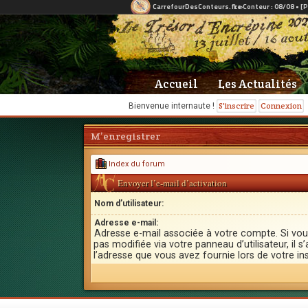
Accueil
Les Actualités
S'inscrire
Connexion
Bienvenue internaute !
M’enregistrer
Index du forum
Envoyer l’e-mail d’activation
Nom d’utilisateur:
Adresse e-mail:
Adresse e-mail associée à votre compte. Si vou
pas modifiée via votre panneau d’utilisateur, il s’
l’adresse que vous avez fournie lors de votre ins