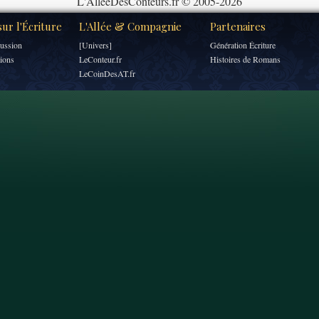
L'AlléeDesConteurs.fr © 2005-2026
ur l'Écriture
L'Allée & Compagnie
Partenaires
ussion
[Univers]
Génération Écriture
tions
LeConteur.fr
Histoires de Romans
LeCoinDesAT.fr