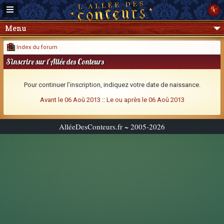
Menu
Index du forum
S'inscrire sur l'Allée des Conteurs
Pour continuer l’inscription, indiquez votre date de naissance.
Avant le 06 Aoû 2013
::
Le ou après le 06 Aoû 2013
AlléeDesConteurs.fr ~ 2005-2026