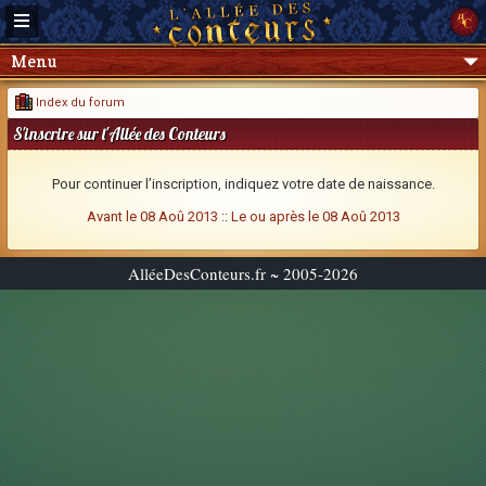
Menu
Index du forum
S'inscrire sur l'Allée des Conteurs
Pour continuer l’inscription, indiquez votre date de naissance.
Avant le 08 Aoû 2013
::
Le ou après le 08 Aoû 2013
AlléeDesConteurs.fr ~ 2005-2026