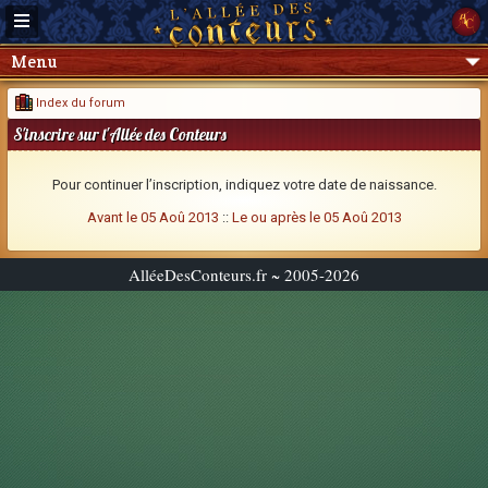
Menu
Index du forum
S'inscrire sur l'Allée des Conteurs
Pour continuer l’inscription, indiquez votre date de naissance.
Avant le 05 Aoû 2013
::
Le ou après le 05 Aoû 2013
AlléeDesConteurs.fr ~ 2005-2026