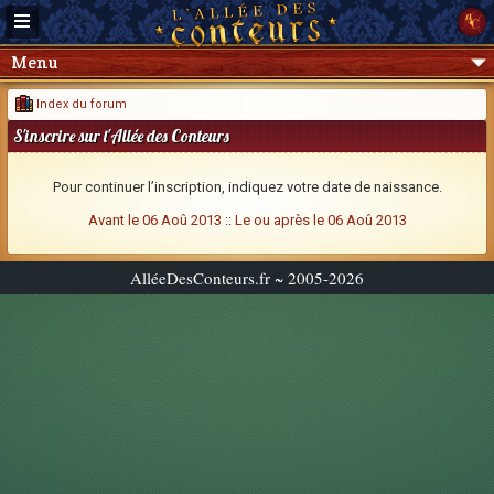
Menu
Index du forum
S'inscrire sur l'Allée des Conteurs
Pour continuer l’inscription, indiquez votre date de naissance.
Avant le 06 Aoû 2013
::
Le ou après le 06 Aoû 2013
AlléeDesConteurs.fr ~ 2005-2026