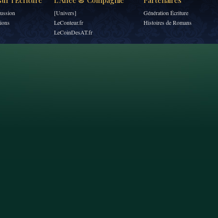
ur l'Écriture
L'Allée & Compagnie
Partenaires
ussion
[Univers]
Génération Écriture
tions
LeConteur.fr
Histoires de Romans
LeCoinDesAT.fr