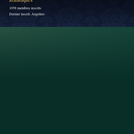
Statistiques
1058 membres inscrits
Dernier inscrit:
Angelino