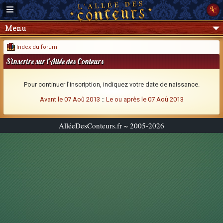
Menu
Index du forum
S'inscrire sur l'Allée des Conteurs
Pour continuer l’inscription, indiquez votre date de naissance.
Avant le 07 Aoû 2013
::
Le ou après le 07 Aoû 2013
AlléeDesConteurs.fr ~ 2005-2026