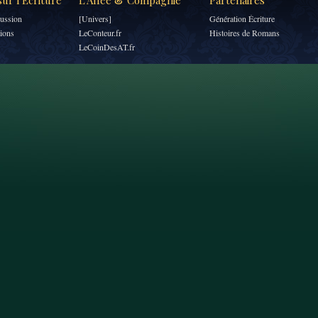
ur l'Écriture
L'Allée & Compagnie
Partenaires
ussion
[Univers]
Génération Écriture
tions
LeConteur.fr
Histoires de Romans
LeCoinDesAT.fr