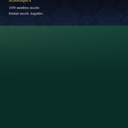
Statistiques
1058 membres inscrits
Dernier inscrit:
Angelino