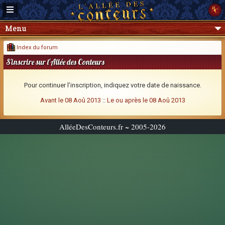
Menu
Index du forum
S'inscrire sur l'Allée des Conteurs
Pour continuer l’inscription, indiquez votre date de naissance.
Avant le 08 Aoû 2013
::
Le ou après le 08 Aoû 2013
AlléeDesConteurs.fr ~ 2005-2026