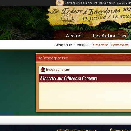
Accueil
Les Actualités
S'inscrire
Connexion
Bienvenue internaute !
M’enregistrer
Index du forum
S'inscrire sur l'Allée des Conteurs
AlléeDesConteurs.fr
Échanger s