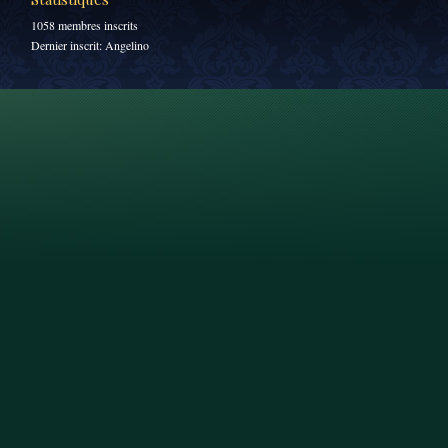
1058 membres inscrits
Dernier inscrit:
Angelino