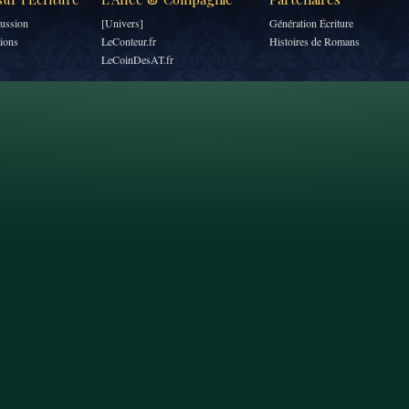
ussion
[Univers]
Génération Écriture
tions
LeConteur.fr
Histoires de Romans
LeCoinDesAT.fr