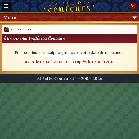
Menu
Index du forum
S'inscrire sur l'Allée des Conteurs
Pour continuer l’inscription, indiquez votre date de naissance.
Avant le 06 Aoû 2013
::
Le ou après le 06 Aoû 2013
AlléeDesConteurs.fr ~ 2005-2026