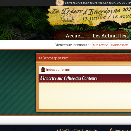
Accueil
Les Actualités
S'inscrire
Connexion
Bienvenue internaute !
M’enregistrer
Index du forum
S'inscrire sur l'Allée des Conteurs
AlléeDesConteurs.fr
Échanger s