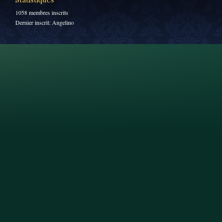
1058 membres inscrits
Dernier inscrit:
Angelino