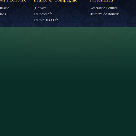
ussion
[Univers]
Génération Écriture
tions
LeConteur.fr
Histoires de Romans
LeCoinDesAT.fr