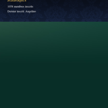
Statistiques
1058 membres inscrits
Dernier inscrit:
Angelino