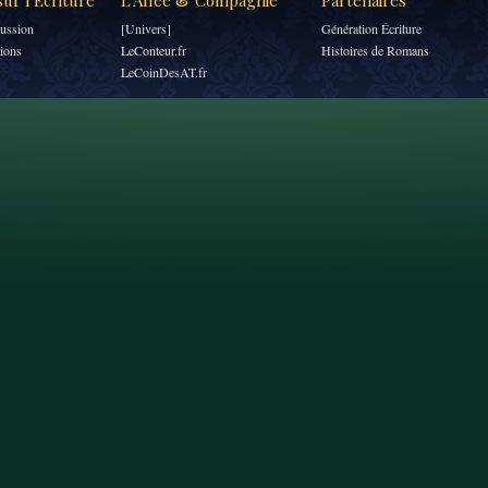
ur l'Écriture
L'Allée & Compagnie
Partenaires
ussion
[Univers]
Génération Écriture
tions
LeConteur.fr
Histoires de Romans
LeCoinDesAT.fr