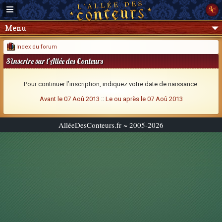
Menu
Index du forum
S'inscrire sur l'Allée des Conteurs
Pour continuer l’inscription, indiquez votre date de naissance.
Avant le 07 Aoû 2013
::
Le ou après le 07 Aoû 2013
AlléeDesConteurs.fr ~ 2005-2026