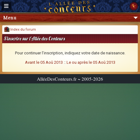
Menu
Index du forum
S'inscrire sur l'Allée des Conteurs
Pour continuer l’inscription, indiquez votre date de naissance.
Avant le 05 Aoû 2013
::
Le ou après le 05 Aoû 2013
AlléeDesConteurs.fr ~ 2005-2026