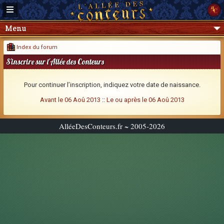
Menu
Index du forum
S'inscrire sur l'Allée des Conteurs
Pour continuer l’inscription, indiquez votre date de naissance.
Avant le 06 Aoû 2013
::
Le ou après le 06 Aoû 2013
AlléeDesConteurs.fr ~ 2005-2026