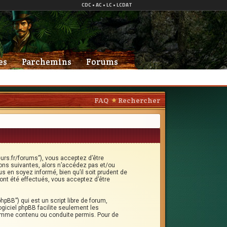
es
Parchemins
Forums
FAQ
Rechercher
eurs.fr/forums”), vous acceptez d’être
ons suivantes, alors n’accédez pas et/ou
s en soyez informé, bien qu’il soit prudent de
ont été effectués, vous acceptez d’être
hpBB”) qui est un script libre de forum,
logiciel phpBB facilite seulement les
omme contenu ou conduite permis. Pour de