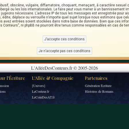
usif, obscène, vulgaire, diffamatoire, choquant, menaçant, à caractère sexuel ou
ébergé ou les lois internationales. Le faire peut vous mener à un bannissement i
 le jugeons nécessaire. L’adresse IP de tous les messages est enregistrée pour a
 édite, déplace ou verrouille n’importe quel sujet lorsque nous estimons que cela 
s avez entrées soient stockées dans notre base de données. Bien que ces infor
des Conteurs”, ni phpBB ne pourront être tenus comme responsables en cas de ten
L'AlléeDesConteurs.fr © 2005-2026
ur l'Écriture
L'Allée & Compagnie
Partenaires
ussion
[Univers]
Génération Écriture
tions
LeConteur.fr
Histoires de Romans
LeCoinDesAT.fr