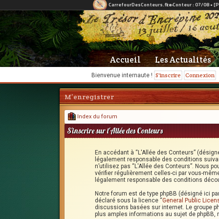
Accueil
Les Actualités
S'inscrire
Connexion
Bienvenue internaute !
M’enregistrer
Index du forum
S'inscrire sur l'Allée des Conteurs
En accédant à “L'Allée des Conteurs” (désigné 
légalement responsable des conditions suivan
n’utilisez pas “L'Allée des Conteurs”. Nous po
vérifier régulièrement celles-ci par vous-mêm
légalement responsable des conditions découl
Notre forum est de type phpBB (désigné ici par 
déclaré sous la licence “
General Public Licen
discussions basées sur internet. Le groupe 
plus amples informations au sujet de phpBB, 