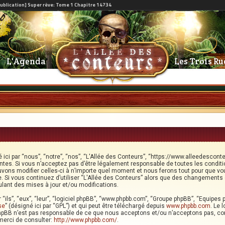
L'Agenda
Les Trois Ru
ici par “nous”, “notre”, “nos”, “L'Allée des Conteurs”, “https://www.alleedescont
tes. Si vous n’acceptez pas d’être légalement responsable de toutes les conditi
uvons modifier celles-ci à n’importe quel moment et nous ferons tout pour que vou
e. Si vous continuez d’utiliser “L'Allée des Conteurs” alors que des changements 
ant des mises à jour et/ou modifications.
“ils”, “eux”, “leur”, “logiciel phpBB”, “www.phpbb.com”, “Groupe phpBB”, “Equipes p
se
” (désigné ici par “GPL”) et qui peut être téléchargé depuis
www.phpbb.com
. Le 
phpBB n’est pas responsable de ce que nous acceptons et/ou n’acceptons pas, c
merci de consulter:
http://www.phpbb.com/
.