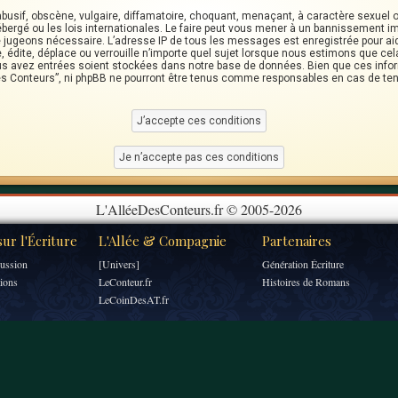
usif, obscène, vulgaire, diffamatoire, choquant, menaçant, à caractère sexuel ou
ébergé ou les lois internationales. Le faire peut vous mener à un bannissement i
 le jugeons nécessaire. L’adresse IP de tous les messages est enregistrée pour a
 édite, déplace ou verrouille n’importe quel sujet lorsque nous estimons que cela 
s avez entrées soient stockées dans notre base de données. Bien que ces infor
des Conteurs”, ni phpBB ne pourront être tenus comme responsables en cas de ten
L'AlléeDesConteurs.fr © 2005-2026
ur l'Écriture
L'Allée & Compagnie
Partenaires
ussion
[Univers]
Génération Écriture
tions
LeConteur.fr
Histoires de Romans
LeCoinDesAT.fr