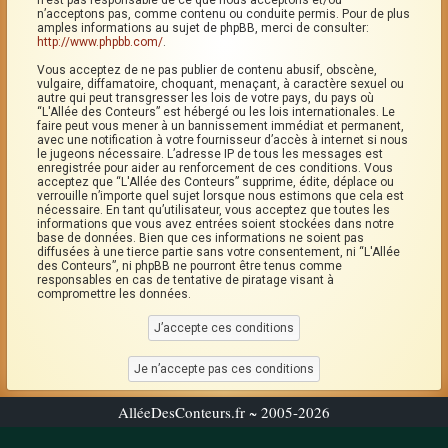
n’est pas responsable de ce que nous acceptons et/ou
n’acceptons pas, comme contenu ou conduite permis. Pour de plus
amples informations au sujet de phpBB, merci de consulter:
http://www.phpbb.com/
.
Vous acceptez de ne pas publier de contenu abusif, obscène,
vulgaire, diffamatoire, choquant, menaçant, à caractère sexuel ou
autre qui peut transgresser les lois de votre pays, du pays où
“L'Allée des Conteurs” est hébergé ou les lois internationales. Le
faire peut vous mener à un bannissement immédiat et permanent,
avec une notification à votre fournisseur d’accès à internet si nous
le jugeons nécessaire. L’adresse IP de tous les messages est
enregistrée pour aider au renforcement de ces conditions. Vous
acceptez que “L'Allée des Conteurs” supprime, édite, déplace ou
verrouille n’importe quel sujet lorsque nous estimons que cela est
nécessaire. En tant qu’utilisateur, vous acceptez que toutes les
informations que vous avez entrées soient stockées dans notre
base de données. Bien que ces informations ne soient pas
diffusées à une tierce partie sans votre consentement, ni “L'Allée
des Conteurs”, ni phpBB ne pourront être tenus comme
responsables en cas de tentative de piratage visant à
compromettre les données.
AlléeDesConteurs.fr ~ 2005-2026