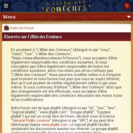
Menu
Index du forum
S'inscrire sur l'Allée des Conteurs
En accédant à “L'Allée des Conteurs” (désigné ici par “nous”,
“notre”, “nos”, “L'Allée des Conteurs”,
“https://www.alleedesconteurs.fr/forums”), vous acceptez d’être
légalement responsable des conditions suivantes. Si vous
n’acceptez pas d’être légalement responsable de toutes les
conditions suivantes, alors n’accédez pas et/ou n’utilisez pas
“L'Allée des Conteurs”. Nous pouvons modifier celles-ci à n’importe
quel moment et nous ferons tout pour que vous en soyez informé,
bien qu’il soit prudent de vérifier régulièrement celles-ci par vous-
même. Si vous continuez d’utiliser “L'Allée des Conteurs” alors que
des changements ont été effectués, vous acceptez d’être
légalement responsable des conditions découlant des mises à jour
et/ou modifications.
Notre forum est de type phpBB (désigné ici par “ils”, “eux”, “leur”,
“logiciel phpBB”, “www.phpbb.com”, “Groupe phpBB”, “Equipes
phpBB”) qui est un script libre de forum, déclaré sous la licence
“
General Public License
” (désigné ici par “GPL”) et qui peut être
téléchargé depuis
www.phpbb.com
. Le logiciel phpBB facilite
seulement les discussions basées sur internet. Le groupe phpBB