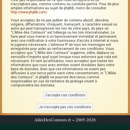
n’est pas responsable de ce que nous acceptons et/ou
n’acceptons pas, comme contenu ou conduite permis. Pour de plus
amples informations au sujet de phpBB, merci de consulter:
http://www.phpbb.com/
.
Vous acceptez de ne pas publier de contenu abusif, obscène,
vulgaire, diffamatoire, choquant, menaçant, à caractère sexuel ou
autre qui peut transgresser les lois de votre pays, du pays où
“L'Allée des Conteurs” est hébergé ou les lois internationales. Le
faire peut vous mener à un bannissement immédiat et permanent,
avec une notification à votre fournisseur d’accès à internet si nous
le jugeons nécessaire. L’adresse IP de tous les messages est
enregistrée pour aider au renforcement de ces conditions. Vous
acceptez que “L'Allée des Conteurs” supprime, édite, déplace ou
verrouille n’importe quel sujet lorsque nous estimons que cela est
nécessaire. En tant qu’utilisateur, vous acceptez que toutes les
informations que vous avez entrées soient stockées dans notre
base de données. Bien que ces informations ne soient pas
diffusées à une tierce partie sans votre consentement, ni “L'Allée
des Conteurs”, ni phpBB ne pourront être tenus comme
responsables en cas de tentative de piratage visant à
compromettre les données.
AlléeDesConteurs.fr ~ 2005-2026