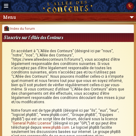
Menu
Index du forum
S'inscrire sur l'Allée des Conteurs
En accédant à “L'Allée des Conteurs” (désigné ici par “nous”,
“notre”, “nos”, “L'Allée des Conteurs”,
“https://www.alleedesconteurs.fr/forums”), vous acceptez d’être
légalement responsable des conditions suivantes. Si vous
n’acceptez pas d’être légalement responsable de toutes les
conditions suivantes, alors n’accédez pas et/ou n’utilisez pas
“L'Allée des Conteurs”. Nous pouvons modifier celles-ci à n’importe
quel moment et nous ferons tout pour que vous en soyez informé,
bien qu’il soit prudent de vérifier régulièrement celles-ci par vous-
même. Si vous continuez d’utiliser “L'Allée des Conteurs” alors que
des changements ont été effectués, vous acceptez d’être
légalement responsable des conditions découlant des mises à jour
et/ou modifications.
Notre forum est de type phpBB (désigné ici par “ils”, “eux”, “leur”,
“logiciel phpBB”, “www.phpbb.com”, “Groupe phpBB”, “Equipes
phpBB”) qui est un script libre de forum, déclaré sous la licence
“
General Public License
” (désigné ici par “GPL”) et qui peut être
téléchargé depuis
www.phpbb.com
. Le logiciel phpBB facilite
seulement les discussions basées sur internet. Le groupe phpBB