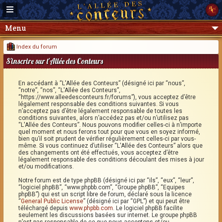
Menu
Index du forum
S'inscrire sur l'Allée des Conteurs
En accédant à “L'Allée des Conteurs” (désigné ici par “nous”,
“notre”, “nos”, “L'Allée des Conteurs”,
“https://www.alleedesconteurs.fr/forums”), vous acceptez d’être
légalement responsable des conditions suivantes. Si vous
n’acceptez pas d’être légalement responsable de toutes les
conditions suivantes, alors n’accédez pas et/ou n’utilisez pas
“L'Allée des Conteurs”. Nous pouvons modifier celles-ci à n’importe
quel moment et nous ferons tout pour que vous en soyez informé,
bien qu’il soit prudent de vérifier régulièrement celles-ci par vous-
même. Si vous continuez d’utiliser “L'Allée des Conteurs” alors que
des changements ont été effectués, vous acceptez d’être
légalement responsable des conditions découlant des mises à jour
et/ou modifications.
Notre forum est de type phpBB (désigné ici par “ils”, “eux”, “leur”,
“logiciel phpBB”, “www.phpbb.com”, “Groupe phpBB”, “Equipes
phpBB”) qui est un script libre de forum, déclaré sous la licence
“
General Public License
” (désigné ici par “GPL”) et qui peut être
téléchargé depuis
www.phpbb.com
. Le logiciel phpBB facilite
seulement les discussions basées sur internet. Le groupe phpBB