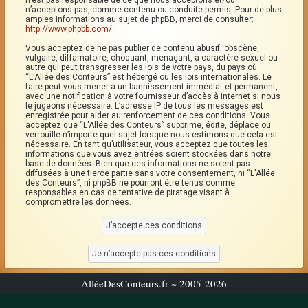
n’est pas responsable de ce que nous acceptons et/ou
n’acceptons pas, comme contenu ou conduite permis. Pour de plus
amples informations au sujet de phpBB, merci de consulter:
http://www.phpbb.com/
.
Vous acceptez de ne pas publier de contenu abusif, obscène,
vulgaire, diffamatoire, choquant, menaçant, à caractère sexuel ou
autre qui peut transgresser les lois de votre pays, du pays où
“L'Allée des Conteurs” est hébergé ou les lois internationales. Le
faire peut vous mener à un bannissement immédiat et permanent,
avec une notification à votre fournisseur d’accès à internet si nous
le jugeons nécessaire. L’adresse IP de tous les messages est
enregistrée pour aider au renforcement de ces conditions. Vous
acceptez que “L'Allée des Conteurs” supprime, édite, déplace ou
verrouille n’importe quel sujet lorsque nous estimons que cela est
nécessaire. En tant qu’utilisateur, vous acceptez que toutes les
informations que vous avez entrées soient stockées dans notre
base de données. Bien que ces informations ne soient pas
diffusées à une tierce partie sans votre consentement, ni “L'Allée
des Conteurs”, ni phpBB ne pourront être tenus comme
responsables en cas de tentative de piratage visant à
compromettre les données.
AlléeDesConteurs.fr ~ 2005-2026